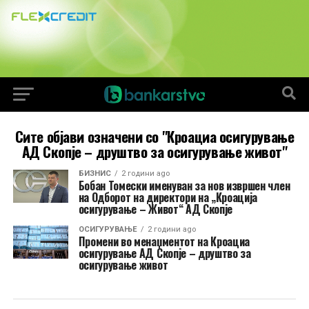
Сите објави означени со "Кроациа осигурување
АД Скопје – друштво за осигурување живот"
БИЗНИС
2 години ago
Бобан Томески именуван за нов извршен член
на Одборот на директори на „Кроација
осигурување – Живот“ АД Скопје
ОСИГУРУВАЊЕ
2 години ago
Промени во менаџментот на Кроациа
осигурување АД Скопје – друштво за
осигурување живот