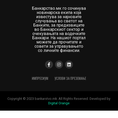
Банкарство.мк го сочинува
новинарска екипа која
известува за најновите
случувања во светот на
Банките, за предизвиците
во Банкарскиот сектор и
очекувањата на водечките
Банкари. На нашиот портал
можете да прочитате и
совети за управувањето
со личните финансии.
ИМПРЕСИУМ
УСЛОВИ ЗА ПРЕЗЕМАЊЕ
Copyright © 2023 bankarstvo.mk. All Rights Reserved. Developed by
Digital Orange