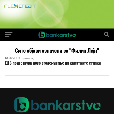
Сите објави означени со "Филип Лејн"
БАНКИ
3 години ago
ЕЦБ подготвува ново зголемување на каматните стапки