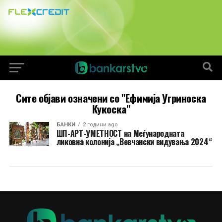
Сите објави означени со "Ефимија Угриноска
Кукоска"
БАНКИ
2 години ago
ШП-АРТ-УМЕТНОСТ на Меѓународната
ликовна колонија „Вевчански видувања 2024“