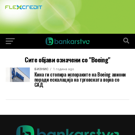
Сите објави означени со "Boeing"
БИЗНИС
1 година ago
Кина ги стопира испораките на Boeing авиони
поради ескалација на трговската војна со
САД