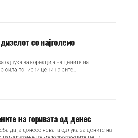
 дизелот со најголемо
а одлука за корекција на цените на
о сила пониски цени на сите...
ните на горивата од денес
еба да ја донесе новата одлука за цените на
лно намалување на малопродажните цени.