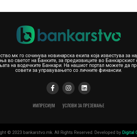
ство.мк го сочинува новинарска екипа која известува за на
ња во светот на Банките, за предизвиците во Банкарскиот 
ата на водечките Банкари. На нашиот портал можете да пр
совети за управувањето со личните финансии.
ИМПРЕСИУМ
УСЛОВИ ЗА ПРЕЗЕМАЊЕ
ght © 2023 bankarstvo.mk. All Rights Reserved. Developed by
Digital