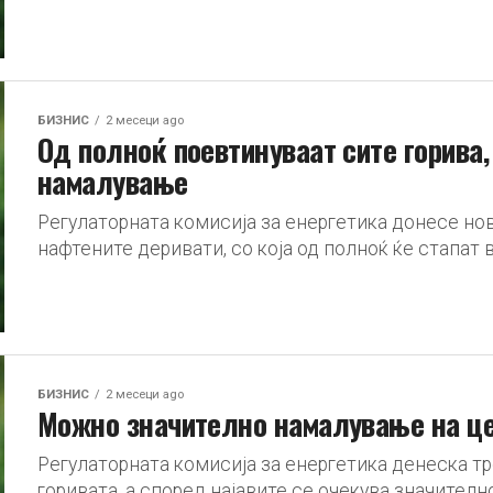
БИЗНИС
2 месеци ago
Од полноќ поевтинуваат сите горива,
намалување
Регулаторната комисија за енергетика донесе нов
нафтените деривати, со која од полноќ ќе стапат в
БИЗНИС
2 месеци ago
Можно значително намалување на це
Регулаторната комисија за енергетика денеска тр
горивата, а според најавите се очекува значите