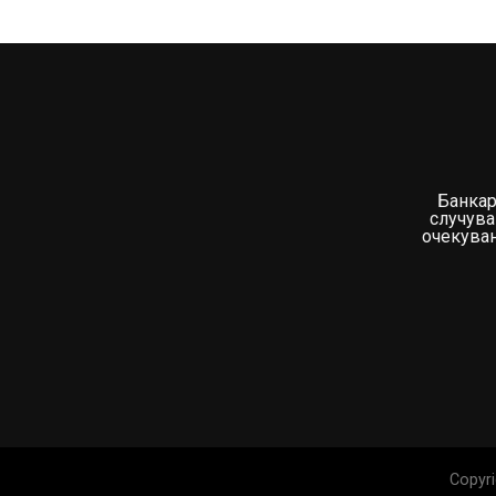
Банкар
случува
очекувањ
Copyri