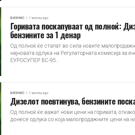
БИЗНИС
1 месец ago
Горивата поскапуваат од полноќ: Диз
бензините за 1 денар
Од полноќ ќе стапат во сила новите малопродажн
најновата одлука на Регулаторната комисија за ен
ЕУРОСУПЕР БС-95...
БИЗНИС
1 месец ago
Дизелот поевтинува, бензините поск
Од полноќ ќе важат нови цени на горивата, откак
донесе одлука со која малопродажните цени на на