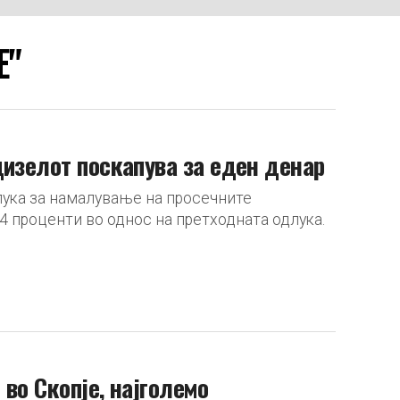
Е"
дизелот поскапува за еден денар
лука за намалување на просечните
4 проценти во однос на претходната одлука.
 во Скопје, најголемо