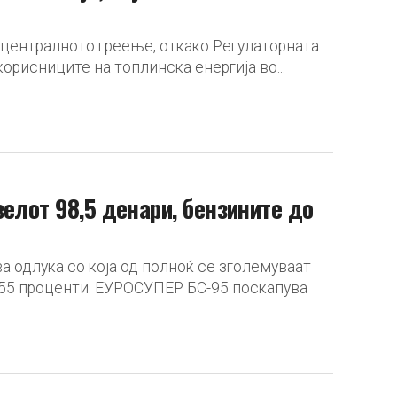
а централното греење, откако Регулаторната
корисниците на топлинска енергија во...
елот 98,5 денари, бензините до
а одлука со која од полноќ се зголемуваат
,55 проценти. ЕУРОСУПЕР БС-95 поскапува