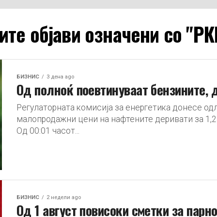
ите објави означени со "РК
БИЗНИС
3 дена ago
Од полноќ поевтинуваат бензините, 
Регулаторната комисија за енергетика донесе од
малопродажни цени на нафтените деривати за 1,2
Од 00:01 часот...
БИЗНИС
2 недели ago
Од 1 август повисоки сметки за парно