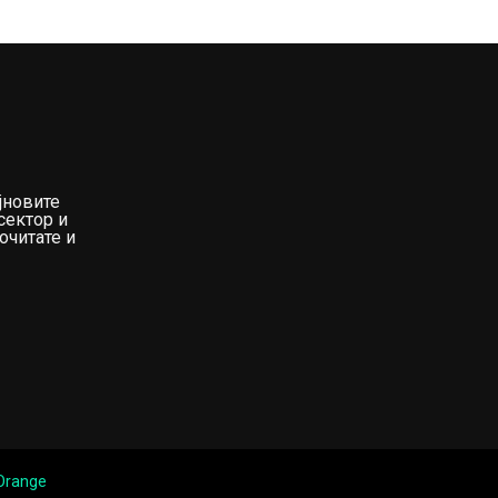
јновите
сектор и
очитате и
 Orange