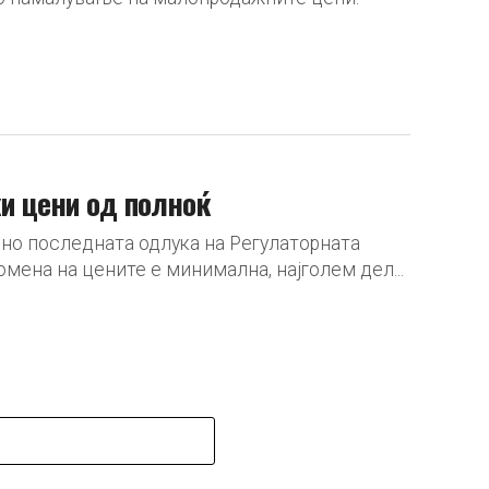
ки цени од полноќ
сно последната одлука на Регулаторната
омена на цените е минимална, најголем дел...