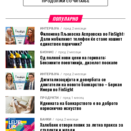
ПРОДОЛЖИ СО ЧИТАЊЕ
Деца, наградите изнесуваат 8.000 денари за прво,
односно 5.000 и 3.000 денари за второ и трето место,
ПОПУЛАРНО
додека во категоријата Млади, прво- и
второпласираните ќе добијат по 5.000 денари, а
ИНТЕРВЈУА
пред 2 месеци
третопласираните 3.000 денари. За најуспешните три
Филомена Пљакоска Аспровска во FinSight:
Дали мобилниот телефон ќе стане нашиот
тима се предвидени дипломи и медали, како
единствен паричник?
признание за тимскиот дух и заедничкиот успех.
БИЗНИС
пред 2 месеци
Од полноќ нови цени на горивата:
Со Халк Вело Грин, Халкбанк уште еднаш испраќа
Бензините поевтинија, дизелот поскапе
порака дека спортот, здравите навики, грижата за
природата и солидарноста можат да се спојат во еден
ИНТЕРВЈУА
пред 2 месеци
Дигитализацијата и довербата се
настан што секоја година инспирира сè поголем број
двигатели на новото банкарство – Беркан
учесници.
Имери во FinSight
Од НЛБ Банка ги потсетуваат клиентите дека
ПРОДУКТИ
пред 1 месец
Иднината на банкарството е во доброто
средствата можат да ги користат и безготовински, за
корисничко искуство
плаќање во продажната мрежа, како и преку
електронското и мобилното банкарство.
БАНКИ
пред 2 месеци
Халкбанк отвори повик за летна пракса за
студенти и млади