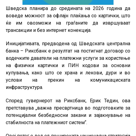
Шведска планира до средината на 2026 година да
воведе можност за офлајн плаќања со картички, што
ќе им овозможи на граѓаните да извршуваат
трансакции и без интернет конекција.
Иницијативата, предводена од Шведската централна
банка – Риксбанк е резултат на постигнат договор со
водечките даватели на платежни услуги за користење
на физички картички и ПИН кодови за основни
купувања, како што се храна и лекови, дури и во
услови на прекин на комуникациската
инфраструктура.
Според гувернерот на Риксбанк, Ерик Тедин, ова
претставува „важна пресвртница во подготовките за
потенцијални безбедносни закани и зајакнување на
стабилноста на платежниот систем“.
Овој потег е дел од пошироката национална стратегија