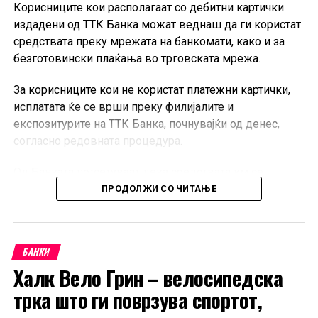
Корисниците кои располагаат со дебитни картички
издадени од ТТК Банка можат веднаш да ги користат
средствата преку мрежата на банкомати, како и за
безготовински плаќања во трговската мрежа.
За корисниците кои не користат платежни картички,
исплатата ќе се врши преку филијалите и
експозитурите на ТТК Банка, почнувајќи од денес,
согласно редовната процедура.
Од Банката потсетуваат дека средствата им се
достапни на сите корисници во согласност со
ПРОДОЛЖИ СО ЧИТАЊЕ
утврдениот распоред за исплата.
БАНКИ
Халк Вело Грин – велосипедска
трка што ги поврзува спортот,