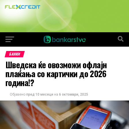
БАНКИ
Шведска ќе овозможи офлајн
плаќања со картички до 2026
година!?
Објавено
пред 10 месеци
на
6 октомври, 2025