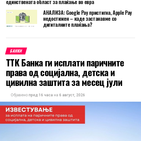
единствената област за плаќање во евра
АНАЛИЗА: Google Pay пристигна, Apple Pay
недостижен – каде застанавме со
дигиталните плаќања?
БАНКИ
ТТК Банка ги исплати паричните
права од социјална, детска и
цивилна заштита за месец јули
Објавено
пред 16 часа
на
6 август, 2026