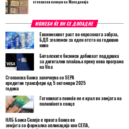
стопански комори на Македонија
МОЖЕБИ ЌЕ ВИ СЕ ДОПАДНЕ
Економскиот раст во еврозоната забрза,
БДП зголемен за еден отсто на годишно
ниво
Битолските бизниси добиваат поддршка
за дигитални плаќања преку нова програма
на Visa
Стопанска банка започнува со SEPA
кредитни трансфери од 5 октомври 2025
година
Готовината повеќе не е крал во земјата на
полноќното сонце
НЛБ Банка Скопје e првата банка во
земјата со формална апликација кон СЕПА,