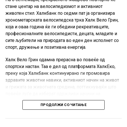
стане центар на велосипедизмот и активниот
животен стил. Халкбанк по седми пат ја организира
хронометарската велосипедска трка Халк Вело Грин,
која и оваа година ќе ги обедини рекреативците,
професионалните велосипедисти, децата, младите и
сите љубители на природата во еден ден исполнет со
спорт, дружење и позитивна енергија.
Халк Вело Грин одамна прерасна во повеќе од
спортски настан. Таа е дел од платформата ХалкЕко,
преку која Халкбанк континуирано ги промовира
здравите животни навики, активниот начин на живот
и грижата за животната средина, поттикнувајќи што
повеќе луѓе да изберат одржливи начини на
движење и рекреација.
ПРОДОЛЖИ СО ЧИТАЊЕ
И оваа година учесниците ќе можат да се
натпреваруваат во неколку категории. Категоријата
Хоби
е наменета за сите рекреативни и