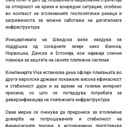
за отпорност на кризи и вонредни ситуации, особено
во контекст на зголемените геополитички ризици и
загриженоста за можни саботажи на дигиталната
инфраструктура.
Иницијативата на Шведска веќе наидува на
поддршка од соседните земји како Финска,
Норвешка, Данска и Естонија, кои најавија слични
планови за заштита на своите платежни системи.
Компанијата Visa истакнува дека офлајн плаќањата во
други европски држави покажале висока ефикасност
и стабилност дури и за време на големи интернет
прекини, со што се потврдува потребата за
диверзификација на платежната инфраструктура.
Оваа мерка се очекува да придонесе за зголемена
доверба на потрошувачите и стабилност на
финансиските текови, а истовремено претставува