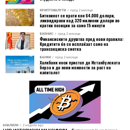
КРИПТОВАЛУТИ
пред 2 месеци
Биткоинот се врати кон 64.000 долари,
ликвидирани над 320 милиони долари во
кратки позиции за само 15 минути
БИЗНИС
пред 2 месеци
Финансиските друштва пред нови правила:
Кредитите ќе се исплаќаат само на
трансакциска сметка
БАНКИ
пред 2 месеци
Халкбанк носи пристап до Истанбулската
берза и до нови можности за раст на
капиталот
АНАЛИЗИ
2 недели ago