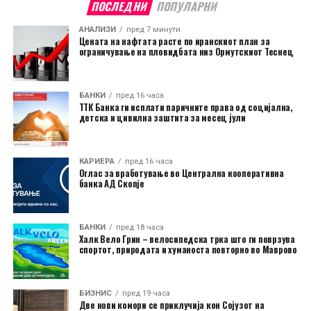
ПОСЛЕДНИ
ПОПУЛАРНИ
АНАЛИЗИ
пред 7 минути
Цената на нафтата расте по иранскиот план за
ограничување на пловидбата низ Ормутскиот Теснец
БАНКИ
пред 16 часа
ТТК Банка ги исплати паричните права од социјална,
детска и цивилна заштита за месец јули
КАРИЕРА
пред 16 часа
Оглас за вработување во Централна кооперативна
банка АД Скопје
БАНКИ
пред 18 часа
Халк Вело Грин – велосипедска трка што ги поврзува
спортот, природата и хуманоста повторно во Маврово
БИЗНИС
пред 19 часа
Две нови комори се приклучија кон Сојузот на