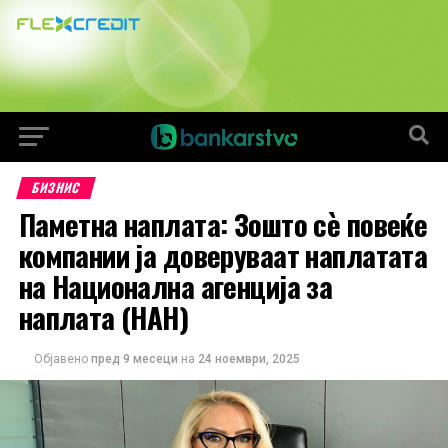
БИЗНИС
Паметна наплата: Зошто сè повеќе
компании ја доверуваат наплатата
на Национална агенција за
наплата (НАН)
Објавено
пред 9 месеци
на
24 ноември, 2025