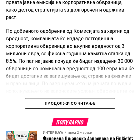
домашниот пазар при излезот од производството. Тој
првата јавна емисија на корпоративна обврзница,
не ги опфаќа увозните производи и не претставува
како дел од стратегијата за долгорочен и одржлив
индекс на потрошувачките цени што директно ги
раст.
плаќаат граѓаните.
По добиеното одобрение од Комисијата за хартии од
вредност, компанијата ќе издаде петгодишна
корпоративна обврзница во вкупна вредност од 3
милиони евра, со фиксна годишна каматна стапка од
8,5%. По пат на јавна понуда ќе бидат издадени 30.000
обврзници со номинална вредност од 100 евра кои ќе
бидат достапни за запишување од страна на физички
и правни лица. По завршувањето на јавната понуда и
исполнувањето на законските услови, обврзниците ќе
бидат достапни за тргување на Македонската берза, а
ПРОДОЛЖИ СО ЧИТАЊЕ
инвеститорите ќе имаат можност да побараат реоткуп
од страна на издавачот по истекот на третата година,
согласно условите на
Проспектот.
ПОПУЛАРНО
ИНТЕРВЈУА
пред 2 месеци
Филомена Пљакоска Аспровска во FinSight: