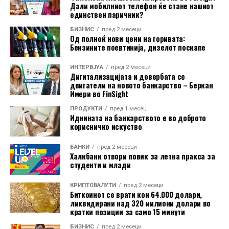
Дали мобилниот телефон ќе стане нашиот
единствен паричник?
БИЗНИС
пред 2 месеци
Од полноќ нови цени на горивата:
Бензините поевтинија, дизелот поскапе
ИНТЕРВЈУА
пред 2 месеци
Дигитализацијата и довербата се
двигатели на новото банкарство – Беркан
Имери во FinSight
Во изминатите години, Иуте Македонија бележи
ПРОДУКТИ
пред 1 месец
Иднината на банкарството е во доброто
континуиран раст на кредитното портфолио и
корисничко искуство
деловните активности, што природно ја наметнува
потребата од понатамошна диверзификација на
БАНКИ
пред 2 месеци
Халкбанк отвори повик за летна пракса за
изворите на финансирање. Досега, компанијата
студенти и млади
најголемиот дел од средствата ги обезбедуваше
преку поддршката од матичната компанија Иуте
КРИПТОВАЛУТИ
пред 2 месеци
Биткоинот се врати кон 64.000 долари,
Естонија, сопствените приходи од кредитната
ликвидирани над 320 милиони долари во
активност и други локални извори на средства,
кратки позиции за само 15 минути
примарно домашни банки.
БИЗНИС
пред 2 месеци