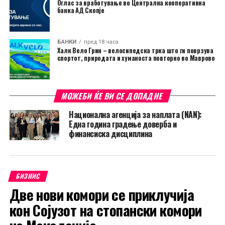
Оглас за вработување во Централна кооперативна
банка АД Скопје
БАНКИ
пред 18 часа
Халк Вело Грин – велосипедска трка што ги поврзува
спортот, природата и хуманоста повторно во Маврово
МОЖЕБИ ЌЕ ВИ СЕ ДОПАДНЕ
Национална агенција за наплата (NAN):
Една година градење доверба и
финансиска дисциплина
БИЗНИС
Две нови комори се приклучија
кон Сојузот на стопански комори