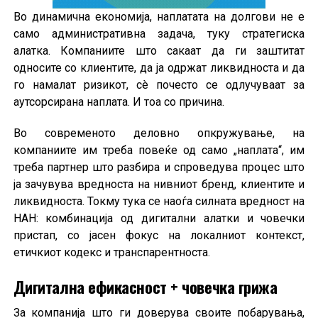
Во динамична економија, наплатата на долгови не е
само административна задача, туку стратегиска
алатка. Компаниите што сакаат да ги заштитат
односите со клиентите, да ја одржат ликвидноста и да
го намалат ризикот, сè почесто се одлучуваат за
аутсорсирана наплата. И тоа со причина.
Во современото деловно опкружување, на
компаниите им треба повеќе од само „наплата“, им
треба партнер што разбира и спроведува процес што
ја зачувува вредноста на нивниот бренд, клиентите и
ликвидноста. Токму тука се наоѓа силната вредност на
НАН: комбинација од дигитални алатки и човечки
пристап, со јасен фокус на локалниот контекст,
етичкиот кодекс и транспарентноста.
Дигитална ефикасност + човечка грижа
За компанија што ги доверува своите побарувања,