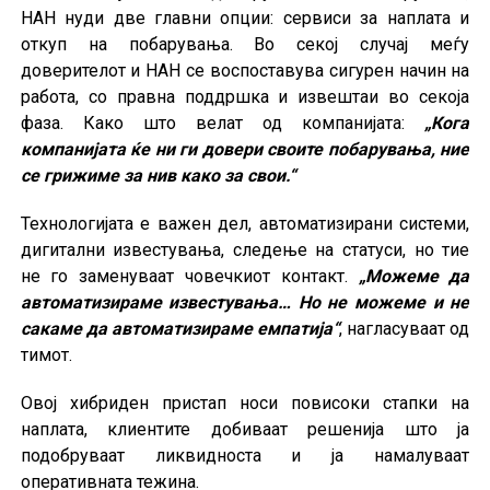
НАН нуди две главни опции: сервиси за наплата и
откуп на побарувања. Во секој случај меѓу
доверителот и НАН се воспоставува сигурен начин на
работа, со правна поддршка и извештаи во секоја
фаза. Како што велат од компанијата:
„Кога
компанијата ќе ни ги довери своите побарувања, ние
се грижиме за нив како за свои.“
Технологијата е важен дел, автоматизирани системи,
дигитални известувања, следење на статуси, но тие
не го заменуваат човечкиот контакт.
„Можеме да
автоматизираме известувања… Но не можеме и не
сакаме да автоматизираме емпатија“
, нагласуваат од
тимот.
Овој хибриден пристап носи повисоки стапки на
наплата, клиентите добиваат решенија што ја
подобруваат ликвидноста и ја намалуваат
оперативната тежина.