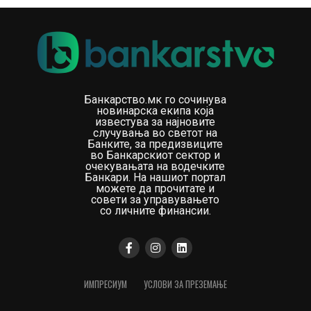
Покрај обезбедување нов извор на капитал за
понатамошен развој, присуството на пазарот на
капитал подразбира и уште повисоки стандарди на
транспарентност, отчетност и корпоративно
управување, што претставува дополнителна потврда
за зрелоста и стабилноста на компанијата. Влезот на
Банкарство.мк го сочинува
пазарот на капитал претставува логично продолжение
новинарска екипа која
на стратегијата за одржлив раст, оптимизација на
известува за најновите
случувања во светот на
финансиската структура и создавање уште
Банките, за предизвиците
постабилна основа за идниот развој.
во Банкарскиот сектор и
очекувањата на водечките
Банкари. На нашиот портал
Повеќе информации за јавната понуда и Проспектот
можете да прочитате и
совети за управувањето
за издавање на корпоративната обврзница се
со личните финансии.
достапни
тука.
ИМПРЕСИУМ
УСЛОВИ ЗА ПРЕЗЕМАЊЕ