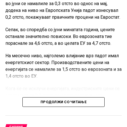
во јуни се намалиле за 0,3 отсто во однос на мај,
Од ССКМ посочуваат дека остануваат посветени на
додека на ниво на Европската Унија падот изнесувал
создавање современ и обединет коморски систем,
0,2 отсто, покажуваат првичните процени на Евростат.
кој ќе придонесува за подобрување на деловната
Сепак, во споредба со јуни минатата година, цените
клима, развој на претприемништвото и поголема
останале значително повисоки. Во еврозоната тие
конкурентност на македонските компании.
пораснале за 4,6 отсто, а во целата ЕУ за 4,7 отсто.
На месечно ниво, најголемо влијание врз падот имал
енергетскиот сектор. Производствените цени на
енергијата се намалиле за 1,5 отсто во еврозоната и за
1,4 отсто во ЕУ.
Кога ќе се исклучи енергијата, индустриските цени се
зголемиле за 0,2 отсто во двете подрачја, што
покажува дека поевтинувањето не било присутно во
ПРОДОЛЖИ СО ЧИТАЊЕ
сите индустриски категории.
Во еврозоната, цените на суровините, материјалите и