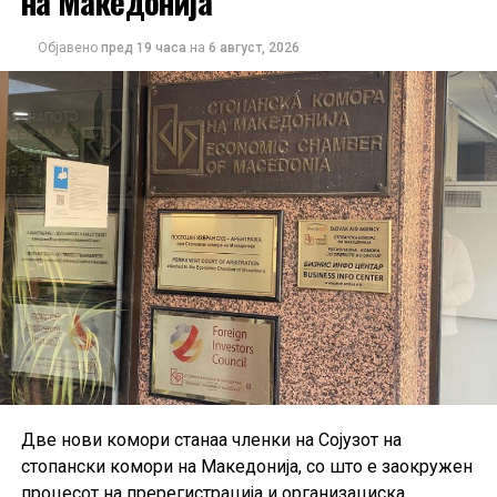
на Македонија
Објавено
пред 19 часа
на
6 август, 2026
Две нови комори станаа членки на Сојузот на
стопански комори на Македонија, со што е заокружен
процесот на пререгистрација и организациска