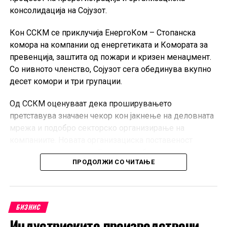
консолидација на Сојузот.
Кон ССКМ се приклучија ЕнергоКом – Стопанска
комора на компании од енергетиката и Комората за
превенција, заштита од пожари и кризен менаџмент.
Со нивното членство, Сојузот сега обединува вкупно
десет комори и три групации.
Од ССКМ оценуваат дека проширувањето
претставува значаен чекор кон јакнење на деловната
мрежа и подобро секторско организирање на
компаниите. Новата организациска поставеност
следува по редовното Годишно собрание, одржано
ПРОДОЛЖИ СО ЧИТАЊЕ
кон крајот на јуни во Скопје.
Претседателот на ССКМ, Горан Горгиевски, изјави
дека приклучувањето на новите комори ќе овозможи
БИЗНИС
поефикасно застапување на интересите на
Индустриските производствени
компаниите, поголема меѓусебна соработка и посилен