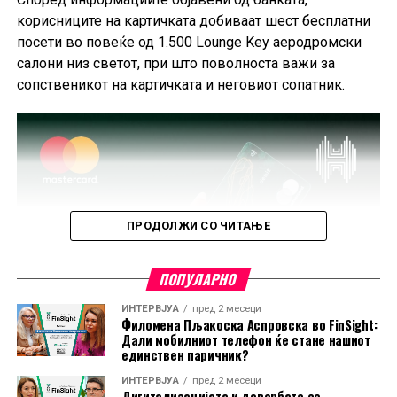
корисниците на картичката добиваат шест бесплатни
посети во повеќе од 1.500 Lounge Key аеродромски
салони низ светот, при што поволноста важи за
сопственикот на картичката и неговиот сопатник.
ПРОДОЛЖИ СО ЧИТАЊЕ
ПОПУЛАРНО
ИНТЕРВЈУА
пред 2 месеци
Филомена Пљакоска Аспровска во FinSight:
Дали мобилниот телефон ќе стане нашиот
единствен паричник?
ИНТЕРВЈУА
пред 2 месеци
Дигитализацијата и довербата се