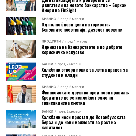
двигатели на новото банкарство – Беркан
Имери во FinSight
БИЗНИС
пред 2 месеци
Од полноќ нови цени на горивата:
Бензините поевтинија, дизелот поскапе
ПРОДУКТИ
пред 1 месец
Иднината на банкарството е во доброто
корисничко искуство
Во пакетот е вклучена и асистенција на пат за Европа
БАНКИ
пред 2 месеци
преку Халк Осигурување.
Халкбанк отвори повик за летна пракса за
студенти и млади
Дополнително, корисниците имаат бесплатно
БИЗНИС
пред 2 месеци
електронско и мобилно банкарство, бесплатно СМС
Финансиските друштва пред нови правила:
Кредитите ќе се исплаќаат само на
информирање, како и можност за повлекување
трансакциска сметка
готовина без надомест од сите банкомати во земјата.
БАНКИ
пред 2 месеци
Халкбанк носи пристап до Истанбулската
Со овие поволности, Mastercard World Debit е
берза и до нови можности за раст на
насочена кон корисници кои бараат дополнителни
капиталот
услуги при патување, но и поедноставно секојдневно