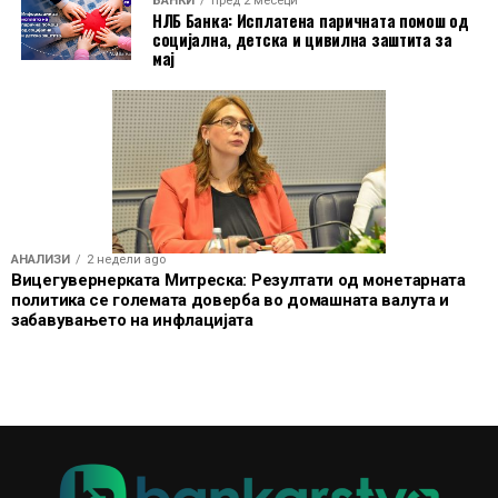
БАНКИ
пред 2 месеци
банкарско работење.
НЛБ Банка: Исплатена паричната помош од
социјална, детска и цивилна заштита за
мај
АНАЛИЗИ
2 недели ago
Вицегувернерката Митреска: Резултати од монетарната
политика се големата доверба во домашната валута и
забавувањето на инфлацијата