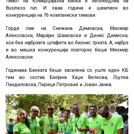
Тимот на Комерцијална банка е непобедлив на
Business run. И оваа година е шампион во
конкуренција на 76 компаниски тимови.
Горди сме на Снежана Димовска, Миомир
Алексовски, Маријан Шамовски и Денис Димески,
кои беа најбрзата штафета во бизнис трката. А, најбрз
и во машка конкуренција повторно беше Миомир
Алексовски.
Годинава Банката беше засилена со уште еден КБ
тим во состав Билјана Хаџи Велкова, Љупка
Пандиловска, Перица Петровиќ и Јован Јанев.