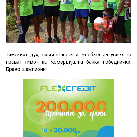
Тимскиот дух, посветеноста и желбата за успех го
прават тимот на Комерцијална банка победнички.
Браво шампиони!