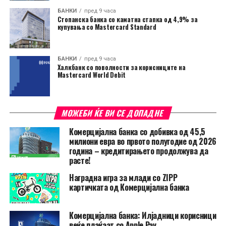
БАНКИ
пред 9 часа
Стопанска банка со каматна стапка од 4,9% за
купувања со Mastercard Standard
БАНКИ
пред 9 часа
Халкбанк со поволности за корисниците на
Mastercard World Debit
МОЖЕБИ ЌЕ ВИ СЕ ДОПАДНЕ
Комерцијална банка со добивка од 45,5
милиони евра во првото полугодие од 2026
година – кредитирањето продолжува да
расте!
Наградна игра за млади со ZIPP
картичката од Комерцијална банка
Комерцијална банка: Илјадници корисници
веќе плаќаат со Apple Pay