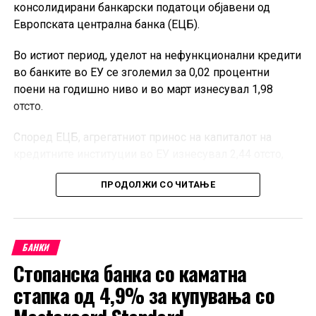
консолидирани банкарски податоци објавени од
Европската централна банка (ЕЦБ).
Во истиот период, уделот на нефункционални кредити
во банките во ЕУ се зголемил за 0,02 процентни
поени на годишно ниво и во март изнесувал 1,98
отсто.
Според ЕЦБ, агрегатниот принос на капиталот на
кредитните институции во ЕУ изнесувал 2,44 отсто,
додека стапката на основен сопствен капитал од
ПРОДОЛЖИ СО ЧИТАЊЕ
највисок квалитет, односно CET1, била 16,27 отсто.
Објавените квартални податоци опфаќаат 335
банкарски групации и 2.284 самостојни кредитни
БАНКИ
институции, како и подружници и филијали под
Стопанска банка со каматна
контрола на субјекти надвор од ЕУ кои работат на
европскиот пазар. Според ЕЦБ, податоците покриваат
стапка од 4,9% за купувања со
речиси 100 отсто од билансот на банкарскиот сектор