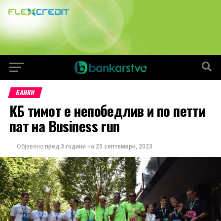
БАНКИ
КБ тимот е непобедлив и по петти
пат на Business run
Објавено
пред 3 години
на
25 септември, 2023