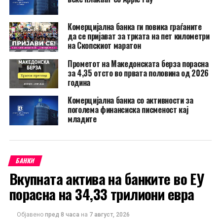
Комерцијална банка ги повика граѓаните
да се пријават за трката на пет километри
на Скопскиот маратон
Прометот на Македонската берза порасна
за 4,35 отсто во првата половина од 2026
година
Комерцијална банка со активности за
поголема финансиска писменост кај
младите
БАНКИ
Вкупната актива на банките во ЕУ
порасна на 34,33 трилиони евра
Објавено
пред 8 часа
на
7 август, 2026