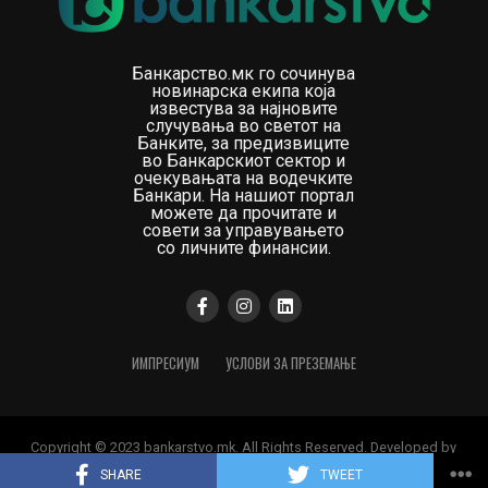
Банкарство.мк го сочинува
новинарска екипа која
известува за најновите
случувања во светот на
Банките, за предизвиците
во Банкарскиот сектор и
очекувањата на водечките
Банкари. На нашиот портал
можете да прочитате и
совети за управувањето
со личните финансии.
ИМПРЕСИУМ
УСЛОВИ ЗА ПРЕЗЕМАЊЕ
Copyright © 2023 bankarstvo.mk. All Rights Reserved. Developed by
Digital Orange
SHARE
TWEET