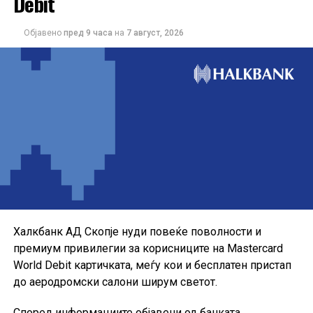
Debit
Објавено
пред 9 часа
на
7 август, 2026
Понудата е наменета за корисниците кои сакаат да ги
користат можностите на кредитната картичка за
своите секојдневни и летни купувања, со промотивна
каматна стапка до крајот на годината.
Халкбанк АД Скопје нуди повеќе поволности и
премиум привилегии за корисниците на Mastercard
World Debit картичката, меѓу кои и бесплатен пристап
до аеродромски салони ширум светот.
Според информациите објавени од банката,