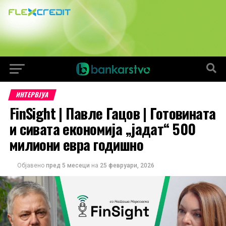
ИНТЕРВЈУА
FinSight | Павле Гацов | Готовината
и сивата економија „јадат“ 500
милиони евра годишно
Објавено
пред 5 месеци
на
25 февруари, 2026