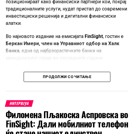
позиционираат како финансиски партнери кои, покрај
традиционалните услуги, нудат пристап до современи
инвестициски решенија и дигитални финансиски
алатки.
Во најновото издание на емисијата
FinSight
, гостин е
Беркан Имери, член на Управниот одбор на Халк
Банка
, една од најбрзорастечките банки на
македонскиот пазар во последните години.
Во интервјуто, Имери говори за развојниот пат на
ПРОДОЛЖИ СО ЧИТАЊЕ
банката, промените во финансиското однесување на
граѓаните и компаниите, како и за предизвиците и
можностите што ги носи новата економска реалност.
ИНТЕРВЈУА
Посебен акцент е ставен на сè поголемиот интерес на
Филомена Пљакоска Аспровска во
домашните инвеститори за вложување во хартии од
вредност на меѓународните пазари, тема која добива
FinSight: Дали мобилниот телефон
на значење во услови на глобализирани финансиски
ќе стане нашиот единствен