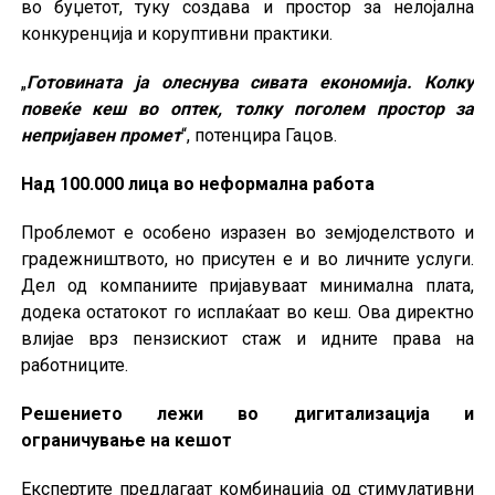
во буџетот, туку создава и простор за нелојална
конкуренција и коруптивни практики.
„
Готовината ја олеснува сивата економија. Колку
повеќе кеш во оптек, толку поголем простор за
непријавен промет
“, потенцира Гацов.
Над 100.000 лица во неформална работа
Проблемот е особено изразен во земјоделството и
градежништвото, но присутен е и во личните услуги.
Дел од компаниите пријавуваат минимална плата,
додека остатокот го исплаќаат во кеш. Ова директно
влијае врз пензискиот стаж и идните права на
работниците.
Решението лежи во дигитализација и
ограничување на кешот
Експертите предлагаат комбинација од стимулативни