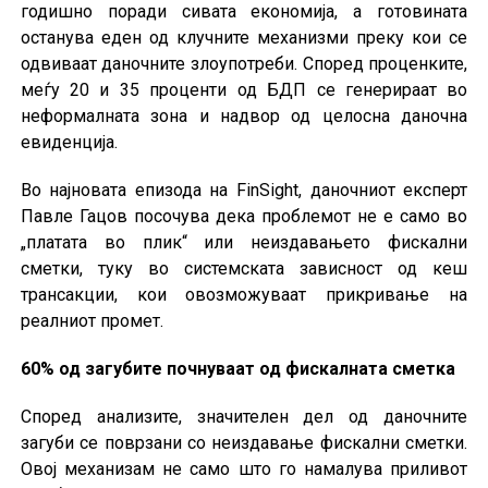
годишно поради сивата економија, а готовината
останува еден од клучните механизми преку кои се
одвиваат даночните злоупотреби. Според проценките,
меѓу 20 и 35 проценти од БДП се генерираат во
неформалната зона и надвор од целосна даночна
евиденција.
Во најновата епизода на FinSight, даночниот експерт
Павле Гацов посочува дека проблемот не е само во
„платата во плик“ или неиздавањето фискални
сметки, туку во системската зависност од кеш
трансакции, кои овозможуваат прикривање на
реалниот промет.
60% од загубите почнуваат од фискалната сметка
Според анализите, значителен дел од даночните
загуби се поврзани со неиздавање фискални сметки.
Овој механизам не само што го намалува приливот