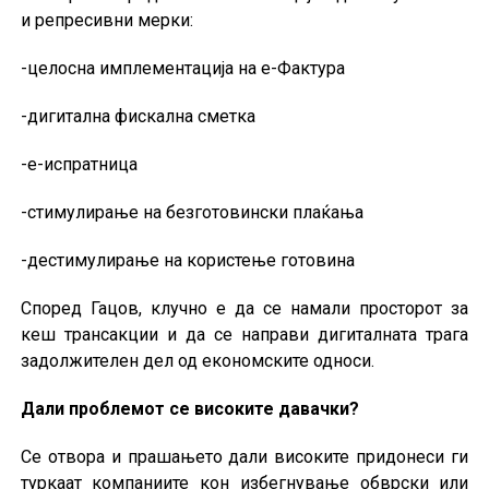
и репресивни мерки:
-целосна имплементација на е-Фактура
-дигитална фискална сметка
-е-испратница
-стимулирање на безготовински плаќања
-дестимулирање на користење готовина
Според Гацов, клучно е да се намали просторот за
кеш трансакции и да се направи дигиталната трага
задолжителен дел од економските односи.
Дали проблемот се високите давачки?
Се отвора и прашањето дали високите придонеси ги
туркаат компаниите кон избегнување обврски или