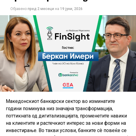
Објавено
пред 2 месеци
на
19 јуни, 2026
Македонскиот банкарски сектор во изминатите
години поминува низ значајна трансформација,
поттикната од дигитализацијата, променетите навики
на клиентите и растечкиот интерес за нови форми на
инвестирање. Во такви услови, банките сè повеќе се