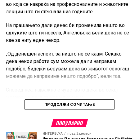
во која се навраќа на професионалните и животните
разликите во однос на традиционалните картични
лекции што ги стекнала низ годините.
трансакции, како и очекувањата за тоа како ќе
изгледаат плаќањата во следната деценија.
На прашањето дали денес би променила нешто во
одлуките што ги носела, Ангеловска вели дека не се
Дополнително, се разговара и за трансформацијата на
кае за ниту еден чекор.
банките во дигиталната ера, односно дали
финансиските институции постепено стануваат
„Од денешен аспект, за ништо не се каам. Секако
технолошки компании, како и за активностите на
дека некои работи сум можела да ги направам
Casys во областа на родовата еднаквост и
подобро, бидејќи верувам дека во животот секогаш
намалувањето на разликите меѓу мажите и жените на
можеме да направиме нешто подобро“, вели таа.
работното место.
Според неа, најважно е чувството дека во секој
Новата епизода на
FinSight
е достапна на YouTube
момент го дала својот максимум.
каналот на Банкарство.
ПРОДОЛЖИ СО ЧИТАЊЕ
„Главното чувство кое го имав и тогаш, а и сега
додека ја пишував книгата, е дека сум го дала мојот
ПОПУЛАРНО
апсолутен максимум во секоја дадена околност“,
посочува Ангеловска.
ИНТЕРВЈУА
пред 2 месеци