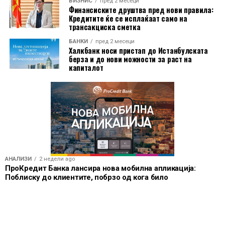
БИЗНИС
пред 2 месеци
Финансиските друштва пред нови правила:
Кредитите ќе се исплаќаат само на
трансакциска сметка
БАНКИ
пред 2 месеци
Халкбанк носи пристап до Истанбулската
берза и до нови можности за раст на
капиталот
Зборувајќи за периодот кога ја извршуваше
АНАЛИЗИ
2 недели ago
функцијата министерка, таа признава дека искуството
ПроКредит Банка лансира нова мобилна апликација:
Поблиску до клиентите, побрзо од кога било
од приватниот сектор не секогаш било лесно
применливо во политиката.
„Мислам дека во некои ситуации можев да бидам
уште подипломатична на почетокот и потрпелива.