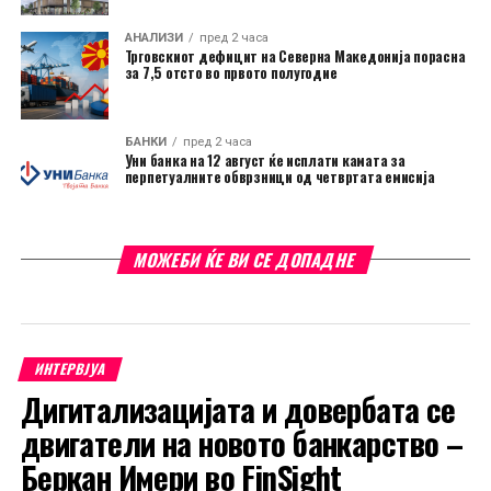
АНАЛИЗИ
пред 2 часа
Трговскиот дефицит на Северна Македонија порасна
за 7,5 отсто во првото полугодие
БАНКИ
пред 2 часа
Уни банка на 12 август ќе исплати камата за
перпетуалните обврзници од четвртата емисија
МОЖЕБИ ЌЕ ВИ СЕ ДОПАДНЕ
ИНТЕРВЈУА
Дигитализацијата и довербата се
двигатели на новото банкарство –
Беркан Имери во FinSight