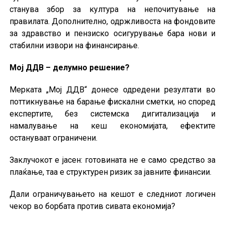
станува збор за култура на непочитување на
правилата. Дополнително, одржливоста на фондовите
за здравство и пензиско осигурување бара нови и
стабилни извори на финансирање.
Мој ДДВ – делумно решение?
Мерката „Мој ДДВ“ донесе одредени резултати во
поттикнување на барање фискални сметки, но според
експертите, без системска дигитализација и
намалување на кеш економијата, ефектите
остануваат ограничени.
Заклучокот е јасен: готовината не е само средство за
плаќање, таа е структурен ризик за јавните финансии.
Дали ограничувањето на кешот е следниот логичен
чекор во борбата против сивата економија?