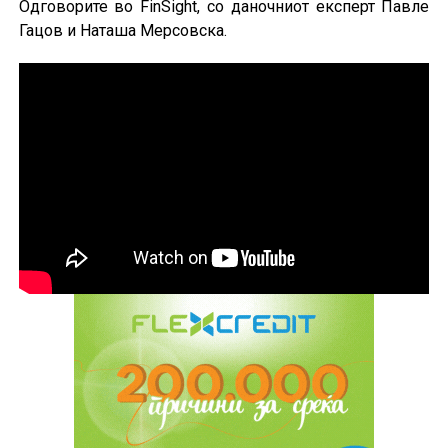
Одговорите во FinSight, со даночниот експерт Павле
Гацов и Наташа Мерсовска.