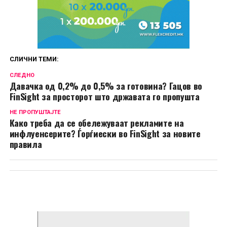
СЛИЧНИ ТЕМИ:
СЛЕДНО
Давачка од 0,2% до 0,5% за готовина? Гацов во
FinSight за просторот што државата го пропушта
НЕ ПРОПУШТАЈТЕ
Како треба да се обележуваат рекламите на
инфлуенсерите? Ѓорѓиески во FinSight за новите
правила