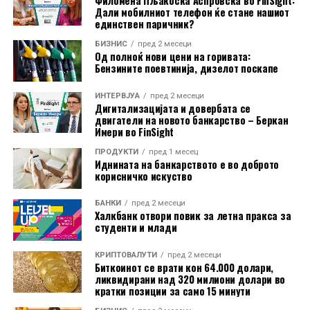
Филомена Пљакоска Аспровска во FinSight:
Дали мобилниот телефон ќе стане нашиот
единствен паричник?
БИЗНИС
пред 2 месеци
Од полноќ нови цени на горивата:
Бензините поевтинија, дизелот поскапе
ИНТЕРВЈУА
пред 2 месеци
Новинар: Наташа Мерсовска
Дигитализацијата и довербата се
двигатели на новото банкарство – Беркан
Имери во FinSight
ПРОДУКТИ
пред 1 месец
Иднината на банкарството е во доброто
корисничко искуство
БАНКИ
пред 2 месеци
Халкбанк отвори повик за летна пракса за
студенти и млади
КРИПТОВАЛУТИ
пред 2 месеци
Биткоинот се врати кон 64.000 долари,
ликвидирани над 320 милиони долари во
кратки позиции за само 15 минути