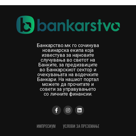
Доаѓав од приватен сектор каде што работите се
одвиваат многу побрзо и каде што, ако има
аргументи, разговорот завршува и започнува
реализацијата“, објаснува таа.
Но, политиката функционира по поинакви правила.
Банкарство.мк го сочинува
новинарска екипа која
известува за најновите
„Во политиката аргументот е само почетокот на
случувања во светот на
разговорот“, вели Ангеловска.
Банките, за предизвиците
во Банкарскиот сектор и
очекувањата на водечките
Таа открива и една порака што ја добила кога стапила
Банкари. На нашиот портал
на функцијата министерка, а која останала како една
можете да прочитате и
совети за управувањето
од најважните животни лекции.
со личните финансии.
„Еден пријател ми напиша: ‘Пливај како делфин во
морето на ајкули’. Мислам дека тоа е една од
лекциите што ги научив“, заклучува Ангеловска во
разговорот за FinSight.
ИМПРЕСИУМ
УСЛОВИ ЗА ПРЕЗЕМАЊЕ