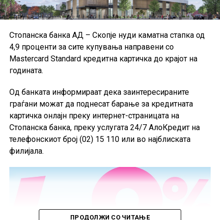
сметководствени стандарди.
Поради недостапност на податоците за Данска за
Стопанска банка АД – Скопје нуди каматна стапка од
првиот квартал од 2026 година, при пресметката на
4,9 проценти за сите купувања направени со
агрегатните податоци за ЕУ биле користени
Mastercard Standard кредитна картичка до крајот на
податоците од четвртиот квартал од 2025 година, а кај
годината.
одредени показатели и податоци од првиот квартал
од 2025 година.
Од банката информираат дека заинтересираните
граѓани можат да поднесат барање за кредитната
картичка онлајн преку интернет-страницата на
Стопанска банка, преку услугата 24/7 АлоКредит на
телефонскиот број (02) 15 110 или во најблиската
филијала.
ПРОДОЛЖИ СО ЧИТАЊЕ