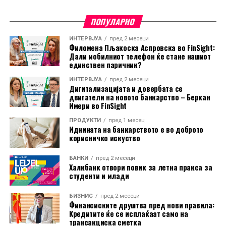
ПОПУЛАРНО
ИНТЕРВЈУА
пред 2 месеци
Филомена Пљакоска Аспровска во FinSight:
Дали мобилниот телефон ќе стане нашиот
единствен паричник?
ИНТЕРВЈУА
пред 2 месеци
Дигитализацијата и довербата се
двигатели на новото банкарство – Беркан
Имери во FinSight
ПРОДУКТИ
пред 1 месец
Иднината на банкарството е во доброто
корисничко искуство
БАНКИ
пред 2 месеци
Халкбанк отвори повик за летна пракса за
студенти и млади
Во пакетот е вклучена и асистенција на пат за Европа
БИЗНИС
пред 2 месеци
преку Халк Осигурување.
Финансиските друштва пред нови правила:
Кредитите ќе се исплаќаат само на
трансакциска сметка