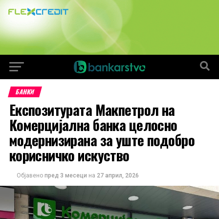
БАНКИ
Експозитурата Макпетрол на
Комерцијална банка целосно
модернизирана за уште подобро
корисничко искуство
Објавено
пред 3 месеци
на
27 април, 2026