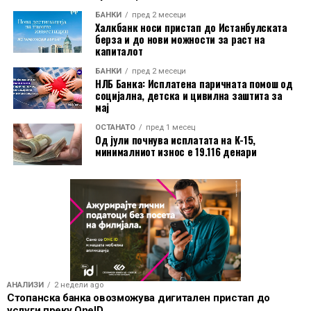
Дополнително, корисниците имаат бесплатно
БАНКИ
пред 2 месеци
електронско и мобилно банкарство, бесплатно СМС
Халкбанк носи пристап до Истанбулската
информирање, како и можност за повлекување
берза и до нови можности за раст на
капиталот
готовина без надомест од сите банкомати во земјата.
БАНКИ
пред 2 месеци
Со овие поволности, Mastercard World Debit е
НЛБ Банка: Исплатена паричната помош од
социјална, детска и цивилна заштита за
насочена кон корисници кои бараат дополнителни
мај
услуги при патување, но и поедноставно секојдневно
ОСТАНАТО
пред 1 месец
банкарско работење.
Од јули почнува исплатата на К-15,
минималниот износ е 19.116 денари
АНАЛИЗИ
2 недели ago
Стопанска банка овозможува дигитален пристап до
услуги преку OneID