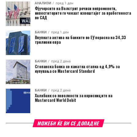
АНАЛИЗИ
пред 1 ден
Фјучерсите на Волстрит речиси непроменети,
инвеститорите го чекаат извештајот за вработеноста
во САД
БАНКИ
пред 1 ден
Вкупната актива на банките во ЕУ порасна на 34,33
трилиони евра
БАНКИ
пред 2 дена
Стопанска банка со каматна стапка од 4,9% за
купувања со Mastercard Standard
БАНКИ
пред 2 дена
Халкбанк со поволности за корисниците на
Mastercard World Debit
МОЖЕБИ ЌЕ ВИ СЕ ДОПАДНЕ