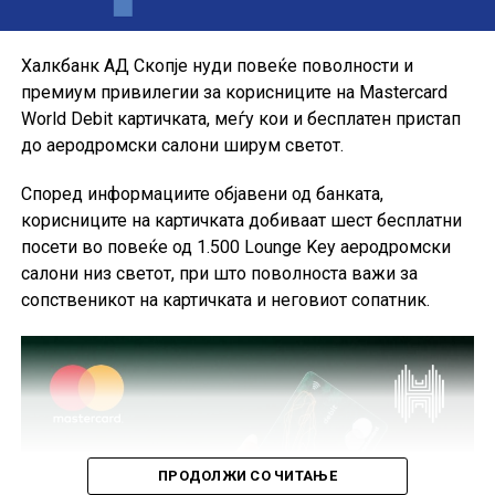
своите секојдневни и летни купувања, со промотивна
каматна стапка до крајот на годината.
Халкбанк АД Скопје нуди повеќе поволности и
премиум привилегии за корисниците на Mastercard
World Debit картичката, меѓу кои и бесплатен пристап
до аеродромски салони ширум светот.
Според информациите објавени од банката,
корисниците на картичката добиваат шест бесплатни
посети во повеќе од 1.500 Lounge Key аеродромски
салони низ светот, при што поволноста важи за
сопственикот на картичката и неговиот сопатник.
ПРОДОЛЖИ СО ЧИТАЊЕ