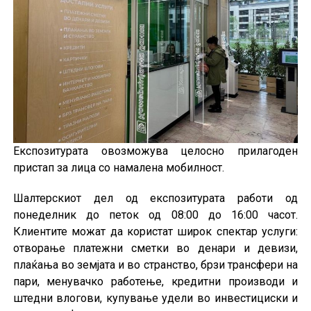
Експозитурата овозможува целосно прилагоден
пристап за лица со намалена мобилност.
Шалтерскиот дел од експозитурата работи од
понеделник до петок од 08:00 до 16:00 часот.
Клиентите можат да користат широк спектар услуги:
отворање платежни сметки во денари и девизи,
плаќања во земјата и во странство, брзи трансфери на
пари, менувачко работење, кредитни производи и
штедни влогови, купување удели во инвестициски и