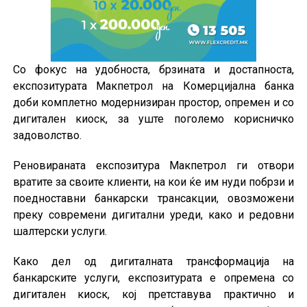
Со фокус на удобноста, брзината и достапноста,
експозитурата Макпетрол на Комерцијална банка
доби комплетно модернизиран простор, опремен и со
дигитален киоск, за уште поголемо корисничко
задоволство.
Реновираната експозитура Макпетрол ги отвори
вратите за своите клиенти, на кои ќе им нуди побрзи и
поедноставни банкарски трансакции, овозможени
преку современи дигитални уреди, како и редовни
шалтерски услуги.
Како дел од дигиталната трансформација на
банкарските услуги, експозитурата е опремена со
дигитален киоск, кој претставува практично и