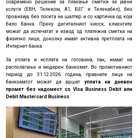
современо решение за плаќање сметки за јавни
услуги (ЕВН, Телеком, А1, БЕГ и Телекабел), без
провизија, без посета на шалтер и со картичка од која
било банка. Преку дигиталниот киоск, клиентите
можат да испечатат и извод од платежна сметка на
физичко лице, доколку имаат активна претплата на
Интернет банка.
За уплата и исплата на готовина, пак, имаат на
располагање и модерен банкомат. Во промотивниот
период до 31.12.2026 година, правните лица на
банкоматот можат да вршат
уплата на дневен
промет без надомест со Visa Business Debit или
Debit Mastercard Business
.