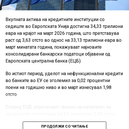
Вкупната актива на кредитните институции со
седиште во Европската Унија достигна 34,33 трилиони
евра на крајот на март 2026 година, што претставува
раст од 3,63 отсто во однос на 33,13 трилиони евра во
март минатата година, покажуваат најновите
консолидирани банкарски податоци објавени од
Европската централна банка (ЕЦБ).
Во истиот период, уделот на нефункционални кредити
во банките во ЕУ се зголемил за 0,02 процентни
поени на годишно ниво и во март изнесувал 1,98
отсто.
Според ЕЦБ, агрегатниот принос на капиталот на
кредитните институции во ЕУ изнесувал 2,44 отсто,
додека стапката на основен сопствен капитал од
ПРОДОЛЖИ СО ЧИТАЊЕ
највисок квалитет, односно CET1, била 16,27 отсто.