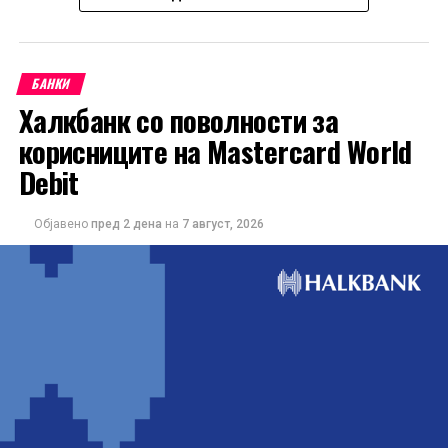
БАНКИ
Халкбанк со поволности за
корисниците на Mastercard World
Debit
Објавено
пред 2 дена
на
7 август, 2026
Понудата е наменета за корисниците кои сакаат да ги
користат можностите на кредитната картичка за