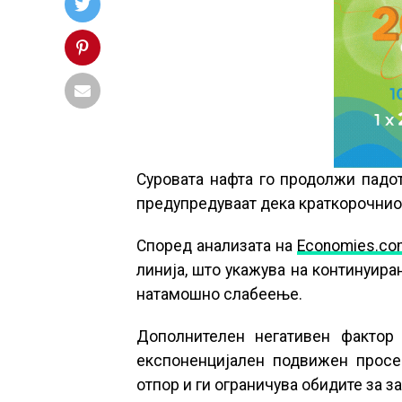
Суровата нафта го продолжи падот
предупредуваат дека краткорочниот
Според анализата на
Economies.co
линија, што укажува на континуир
натамошно слабеење.
Дополнителен негативен фактор 
експоненцијален подвижен просек
отпор и ги ограничува обидите за 