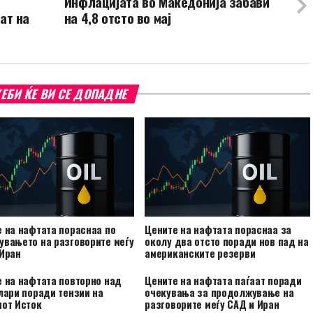
Инфлацијата во Македонија забави
ат на
на 4,8 отсто во мај
ЕБИ ЌЕ ВИ СЕ ДОПАДНЕ
 на нафтата пораснаа по
Цените на нафтата пораснаа за
вањето на разговорите меѓу
околу два отсто поради нов пад на
 Иран
американските резерви
 на нафтата повторно над
Цените на нафтата паѓаат поради
лари поради тензии на
очекувања за продолжување на
иот Исток
разговорите меѓу САД и Иран