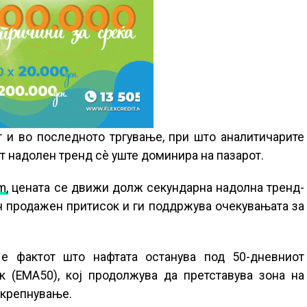
 и во последното тргување, при што аналитичарите
 надолен тренд сè уште доминира на пазарот.
m,
цената се движи долж секундарна надолна тренд-
ан продажен притисок и ги поддржува очекувањата за
е фактот што нафтата останува под 50-дневниот
 (EMA50), кој продолжува да претставува зона на
закрепнување.