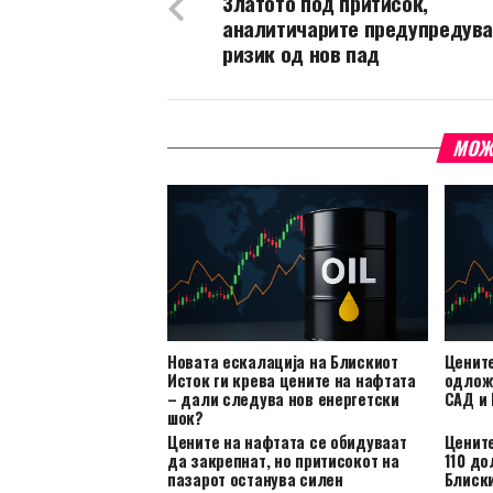
Златото под притисок,
аналитичарите предупредува
ризик од нов пад
МОЖ
Новата ескалација на Блискиот
Цените
Исток ги крева цените на нафтата
одложу
– дали следува нов енергетски
САД и
шок?
Цените на нафтата се обидуваат
Цените
да закрепнат, но притисокот на
110 до
пазарот останува силен
Блиск