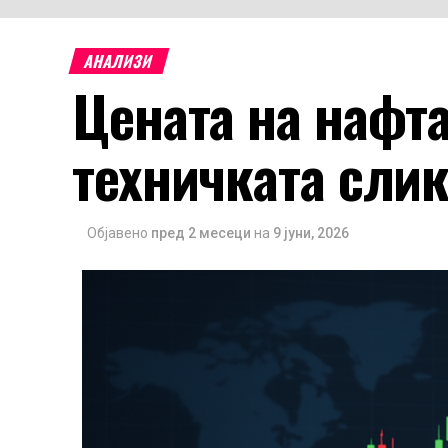
АНАЛИЗИ
Цената на нафта
техничката слик
Објавено
пред 2 месеци
на
9 јуни, 2026