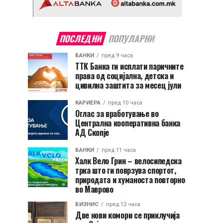
ПОСЛЕДНИ
ПОПУЛАРНИ
БАНКИ
пред 9 часа
ТТК Банка ги исплати паричните
права од социјална, детска и
цивилна заштита за месец јули
КАРИЕРА
пред 10 часа
Оглас за вработување во
Централна кооперативна банка
АД Скопје
БАНКИ
пред 11 часа
Халк Вело Грин – велосипедска
трка што ги поврзува спортот,
природата и хуманоста повторно
во Маврово
БИЗНИС
пред 12 часа
Две нови комори се приклучија