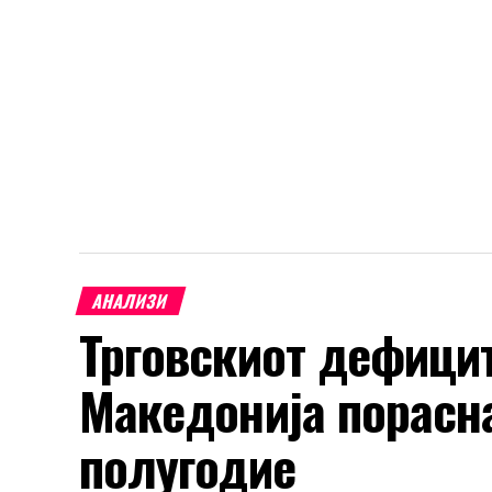
АНАЛИЗИ
Трговскиот дефицит
Македонија порасна 
полугодие