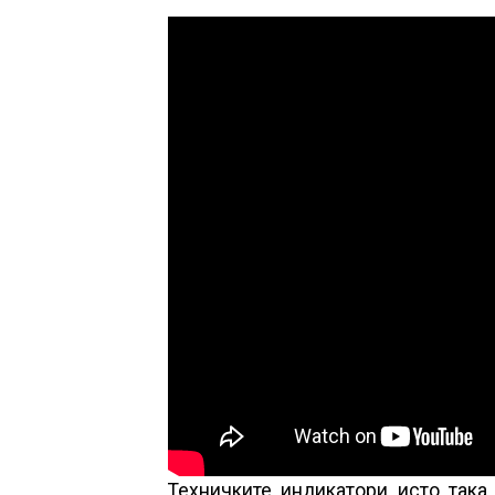
Техничките индикатори исто така 