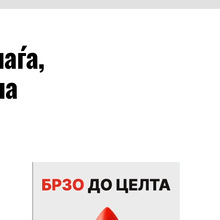
аѓа,
на