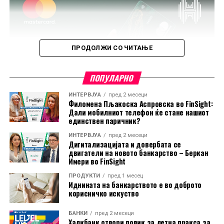
ПРОДОЛЖИ СО ЧИТАЊЕ
ПОПУЛАРНО
ИНТЕРВЈУА
пред 2 месеци
Филомена Пљакоска Аспровска во FinSight:
Дали мобилниот телефон ќе стане нашиот
единствен паричник?
ИНТЕРВЈУА
пред 2 месеци
Дигитализацијата и довербата се
двигатели на новото банкарство – Беркан
Имери во FinSight
ПРОДУКТИ
пред 1 месец
Иднината на банкарството е во доброто
корисничко искуство
БАНКИ
пред 2 месеци
Халкбанк отвори повик за летна пракса за