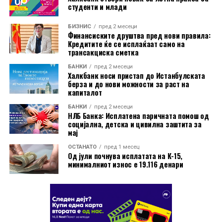
студенти и млади
Во пакетот е вклучена и асистенција на пат за Европа
БИЗНИС
пред 2 месеци
преку Халк Осигурување.
Финансиските друштва пред нови правила:
Кредитите ќе се исплаќаат само на
трансакциска сметка
Дополнително, корисниците имаат бесплатно
БАНКИ
пред 2 месеци
електронско и мобилно банкарство, бесплатно СМС
Халкбанк носи пристап до Истанбулската
информирање, како и можност за повлекување
берза и до нови можности за раст на
капиталот
готовина без надомест од сите банкомати во земјата.
БАНКИ
пред 2 месеци
Со овие поволности, Mastercard World Debit е
НЛБ Банка: Исплатена паричната помош од
социјална, детска и цивилна заштита за
насочена кон корисници кои бараат дополнителни
мај
услуги при патување, но и поедноставно секојдневно
ОСТАНАТО
пред 1 месец
банкарско работење.
Од јули почнува исплатата на К-15,
минималниот износ е 19.116 денари