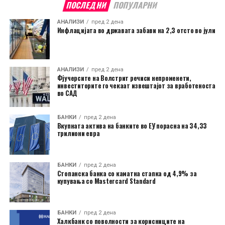
ПОСЛЕДНИ
ПОПУЛАРНИ
АНАЛИЗИ
пред 2 дена
Инфлацијата во државата забави на 2,3 отсто во јули
АНАЛИЗИ
пред 2 дена
Фјучерсите на Волстрит речиси непроменети,
инвеститорите го чекаат извештајот за вработеноста
во САД
БАНКИ
пред 2 дена
Вкупната актива на банките во ЕУ порасна на 34,33
трилиони евра
БАНКИ
пред 2 дена
Стопанска банка со каматна стапка од 4,9% за
купувања со Mastercard Standard
БАНКИ
пред 2 дена
Халкбанк со поволности за корисниците на