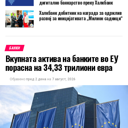
дигитално банкарство преку Халкбанк
Халкбанк добитник на награда за одржлив
развој за иницијативата „Милион садници“
БАНКИ
Вкупната актива на банките во ЕУ
порасна на 34,33 трилиони евра
Објавено
пред 2 дена
на
7 август, 2026