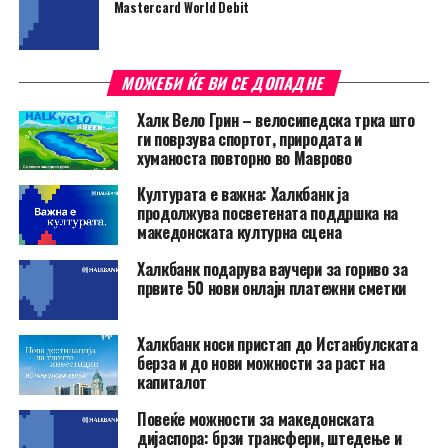
Mastercard World Debit
МОЖЕБИ ЌЕ ВИ СЕ ДОПАДНЕ
Халк Вело Грин – велосипедска трка што
ги поврзува спортот, природата и
хуманоста повторно во Маврово
Културата е важна: Халкбанк ја
продолжува посветената поддршка на
македонската културна сцена
Халкбанк подарува ваучери за гориво за
првите 50 нови онлајн платежни сметки
Халкбанк носи пристап до Истанбулската
берза и до нови можности за раст на
капиталот
Повеќе можности за македонската
дијаспора: брзи трансфери, штедење и