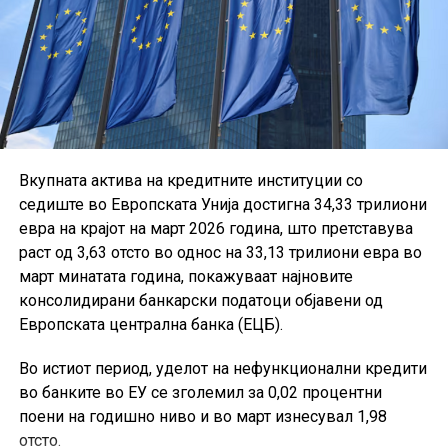
Вкупната актива на кредитните институции со
седиште во Европската Унија достигна 34,33 трилиони
евра на крајот на март 2026 година, што претставува
раст од 3,63 отсто во однос на 33,13 трилиони евра во
март минатата година, покажуваат најновите
консолидирани банкарски податоци објавени од
Европската централна банка (ЕЦБ).
Во истиот период, уделот на нефункционални кредити
во банките во ЕУ се зголемил за 0,02 процентни
поени на годишно ниво и во март изнесувал 1,98
отсто.