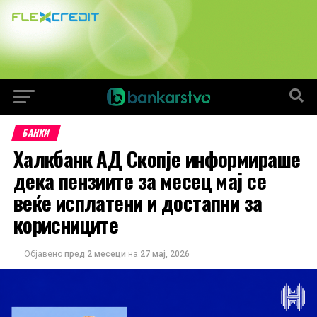
БАНКИ
Халкбанк АД Скопје информираше
дека пензиите за месец мај се
веќе исплатени и достапни за
корисниците
Објавено
пред 2 месеци
на
27 мај, 2026