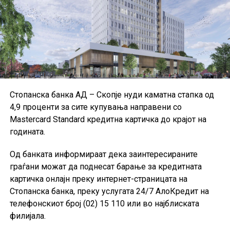
ЕЦБ посочува дека повеќето институции ги
применуваат Меѓународните стандарди за
финансиско известување и техничките стандарди на
Европската банкарска управа, иако дел од малите и
средните институции користат национални
сметководствени стандарди.
Поради недостапност на податоците за Данска за
Стопанска банка АД – Скопје нуди каматна стапка од
првиот квартал од 2026 година, при пресметката на
4,9 проценти за сите купувања направени со
агрегатните податоци за ЕУ биле користени
Mastercard Standard кредитна картичка до крајот на
податоците од четвртиот квартал од 2025 година, а кај
годината.
одредени показатели и податоци од првиот квартал
од 2025 година.
Од банката информираат дека заинтересираните
граѓани можат да поднесат барање за кредитната
картичка онлајн преку интернет-страницата на
Стопанска банка, преку услугата 24/7 АлоКредит на
телефонскиот број (02) 15 110 или во најблиската
филијала.