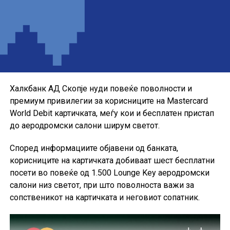
Понудата е наменета за корисниците кои сакаат да ги
користат можностите на кредитната картичка за
своите секојдневни и летни купувања, со промотивна
каматна стапка до крајот на годината.
Халкбанк АД Скопје нуди повеќе поволности и
премиум привилегии за корисниците на Mastercard
World Debit картичката, меѓу кои и бесплатен пристап
до аеродромски салони ширум светот.
Според информациите објавени од банката,
корисниците на картичката добиваат шест бесплатни
посети во повеќе од 1.500 Lounge Key аеродромски
салони низ светот, при што поволноста важи за
сопственикот на картичката и неговиот сопатник.