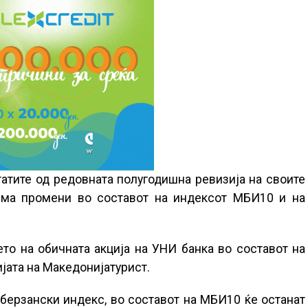
татите од редовната полугодишна ревизија на своите
 има промени во составот на индексот МБИ10 и на
ето на обичната акција на УНИ банка во составот на
ијата на Македонијатурист.
 берзански индекс, во составот на МБИ10 ќе останат