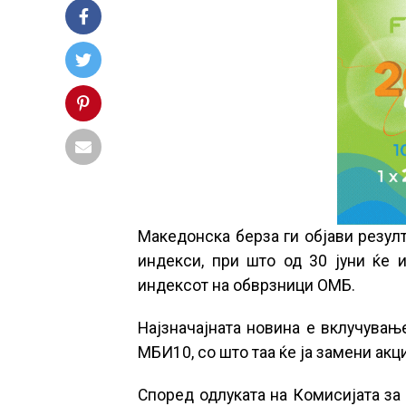
Македонска берза ги објави резул
индекси, при што од 30 јуни ќе
индексот на обврзници ОМБ.
Најзначајната новина е вклучувањ
МБИ10, со што таа ќе ја замени акц
Според одлуката на Комисијата за