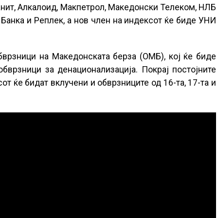
анит, Алкалоид, Макпетрол, Македонски Телеком, НЛБ
 Банка и Реплек, а нов член на индексот ќе биде УНИ
врзници на Македонската берза (ОМБ), кој ќе биде
бврзници за денационализација. Покрај постојните
сот ќе бидат вклучени и обврзниците од 16-та, 17-та и