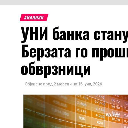
АНАЛИЗИ
УНИ банка стан
Берзата го прош
обврзници
Објавено
пред 2 месеци
на
16 јуни, 2026