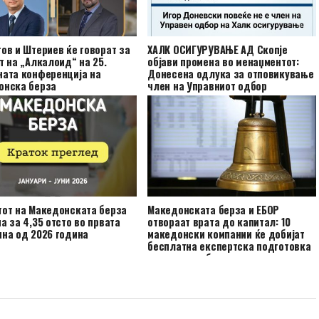
ов и Штериев ќе говорат за
ХАЛК ОСИГУРУВАЊЕ АД Скопје
т на „Алкалоид“ на 25.
објави промена во менаџментот:
ната конференција на
Донесена одлука за отповикување
онска берза
член на Управниот одбор
тот на Македонската берза
Македонската берза и ЕБОР
а за 4,35 отсто во првата
отвораат врата до капитал: 10
на од 2026 година
македонски компании ќе добијат
бесплатна експертска подготовка
за излез на берза