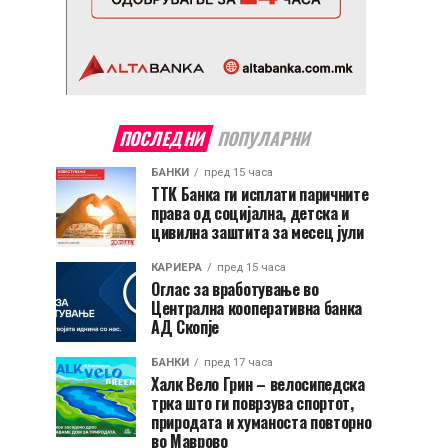
ПОСЛЕДНИ
ПОПУЛАРНИ
БАНКИ
пред 15 часа
ТТК Банка ги исплати паричните
права од социјална, детска и
цивилна заштита за месец јули
КАРИЕРА
пред 15 часа
Оглас за вработување во
Централна кооперативна банка
АД Скопје
БАНКИ
пред 17 часа
Халк Вело Грин – велосипедска
трка што ги поврзува спортот,
природата и хуманоста повторно
во Маврово