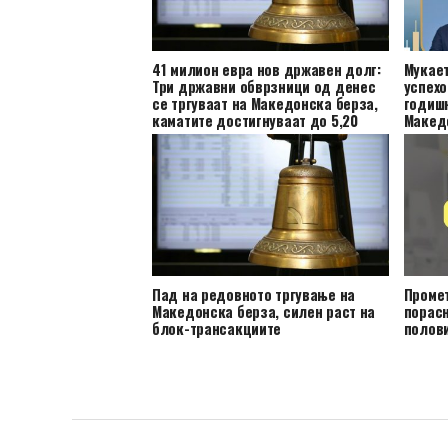
41 милион евра нов државен долг:
Мукает
Три државни обврзници од денес
успехо
се тргуваат на Македонска берза,
годиш
каматите достигнуваат до 5,20
Макед
проценти
Пад на редовното тргување на
Проме
Македонска берза, силен раст на
порасн
блок-трансакциите
полови