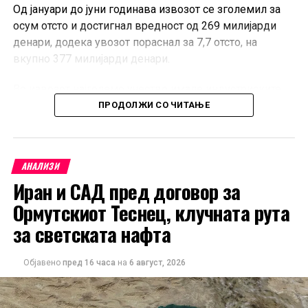
Од јануари до јуни годинава извозот се зголемил за
осум отсто и достигнал вредност од 269 милијарди
денари, додека увозот пораснал за 7,7 отсто, на
вкупно 377 милијарди денари.
Во извозот најголемо учество имале индустриските
производи со повисока вредност, меѓу кои
ПРОДОЛЖИ СО ЧИТАЊЕ
катализатори со благородни метали, сетови на
проводници за возила и специјализирани делови за
седишта.
АНАЛИЗИ
Иран и САД пред договор за
Најзастапени во увозот биле необработените метали
од платинската група, преработените нафтени масла и
Ормутскиот Теснец, клучната рута
патничките автомобили.
за светската нафта
Најзначајни трговски партнери на Северна Македонија
Објавено
пред 16 часа
на
6 август, 2026
во првото полугодие биле Германија, Велика
Британија и Кина.