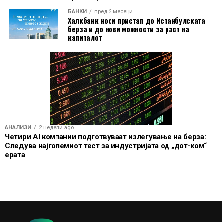
БАНКИ
пред 2 месеци
Халкбанк носи пристап до Истанбулската
берза и до нови можности за раст на
капиталот
АНАЛИЗИ
2 недели ago
Четири AI компании подготвуваат излегување на берза:
Следува најголемиот тест за индустријата од „дот-ком“
ерата