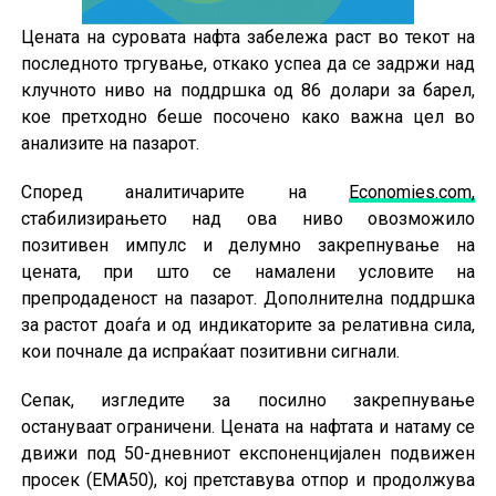
Цената на суровата нафта забележа раст во текот на
последното тргување, откако успеа да се задржи над
клучното ниво на поддршка од 86 долари за барел,
кое претходно беше посочено како важна цел во
анализите на пазарот.
Според аналитичарите на
Economies.com,
стабилизирањето над ова ниво овозможило
позитивен импулс и делумно закрепнување на
цената, при што се намалени условите на
препродаденост на пазарот. Дополнителна поддршка
за растот доаѓа и од индикаторите за релативна сила,
кои почнале да испраќаат позитивни сигнали.
Сепак, изгледите за посилно закрепнување
остануваат ограничени. Цената на нафтата и натаму се
движи под 50-дневниот експоненцијален подвижен
просек (EMA50), кој претставува отпор и продолжува