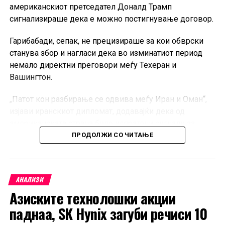
американскиот претседател Доналд Трамп
сигнализираше дека е можно постигнување договор.
Гарибабади, сепак, не прецизираше за кои обврски
станува збор и нагласи дека во изминатиот период
немало директни преговори меѓу Техеран и
Вашингтон.
„Патот кон разбирање се одвива меѓу Иран и Оман“,
изјави иранскиот дипломат, додавајќи дека од
американската страна биле испратени сигнали за
враќање кон претходните договори.
ПРОДОЛЖИ СО ЧИТАЊЕ
Иран и Оман во меѓувреме се приближуваат кон
договор за нови правила за движење на
АНАЛИЗИ
комерцијалните бродови низ Ормутскиот Теснец.
Азиските технолошки акции
Двете земји ги усогласуваат координатите на
пловните рути и подготвуваат заедничко соопштение.
паднаа, SK Hynix загуби речиси 10