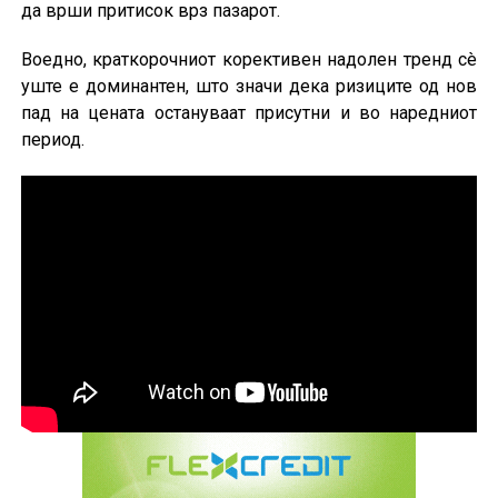
да врши притисок врз пазарот.
Воедно, краткорочниот корективен надолен тренд сè
уште е доминантен, што значи дека ризиците од нов
пад на цената остануваат присутни и во наредниот
период.