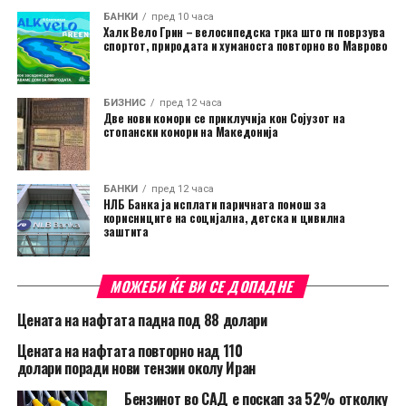
БАНКИ
пред 10 часа
Халк Вело Грин – велосипедска трка што ги поврзува
спортот, природата и хуманоста повторно во Маврово
БИЗНИС
пред 12 часа
Две нови комори се приклучија кон Сојузот на
стопански комори на Македонија
БАНКИ
пред 12 часа
НЛБ Банка ја исплати паричната помош за
корисниците на социјална, детска и цивилна
заштита
МОЖЕБИ ЌЕ ВИ СЕ ДОПАДНЕ
Цената на нафтата падна под 88 долари
Цената на нафтата повторно над 110
долари поради нови тензии околу Иран
Бензинот во САД е поскап за 52% отколку