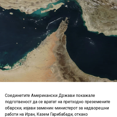
Соединетите Американски Држави покажале
подготвеност да се вратат на претходно преземените
обврски, изјави заменик-министерот за надворешни
работи на Иран, Казем Гарибабади, откако