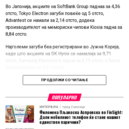
Во Јапонија, акциите на SoftBank Group паднаа за 4,36
отсто, Tokyo Electron загуби повеќе од 5 отсто,
Advantest се намали за 2,14 отсто, додека
производителот на мемориски чипови Kioxia падна за
8,84 отсто.
Најголеми загуби беа регистрирани во Јужна Кореја,
каде што акциите на SK Hynix се намалија за 9,71
отсто, Samsung Electronics падна за 6,13 отсто, а Seoul
Semiconductor за 4,27 отсто.
Тајвански TSMC, најголемиот светски производител на
ПРОДОЛЖИ СО ЧИТАЊЕ
чипови по нарачка, забележа пад од 1,46 отсто.
ПОПУЛАРНО
Технолошките акции во последните трговски сесии
се соочуваат со изразени осцилации, особено на
ИНТЕРВЈУА
пред 2 месеци
Филомена Пљакоска Аспровска во FinSight:
јужнокорејскиот пазар, каде што доминираат
Дали мобилниот телефон ќе стане нашиот
компаниите од полупроводничкиот сектор.
единствен паричник?