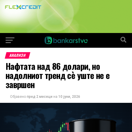
АНАЛИЗИ
Нафтата над 86 долари, но
надолниот тренд сè уште не е
завршен
Објавено
пред 2 месеци
на
10 јуни, 2026