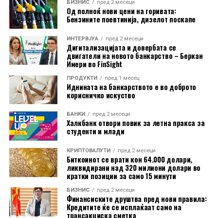
БИЗНИС
пред 2 месеци
Сепак, аналитичарите на J.P. Morgan оценуваат дека
Од полноќ нови цени на горивата:
падот на азиските технолошки акции не го нарушил
Бензините поевтинија, дизелот поскапе
инвестицискиот циклус поврзан со вештачката
ИНТЕРВЈУА
пред 2 месеци
интелигенција. Според банката, не постојат
Дигитализацијата и довербата се
фундаментални показатели што би укажале на
двигатели на новото банкарство – Беркан
Имери во FinSight
значително слабеење на секторот во следните шест
до 12 месеци.
ПРОДУКТИ
пред 1 месец
Иднината на банкарството е во доброто
корисничко искуство
S&P Global, исто така, оцени дека глобалниот
економски раст е поттикнат од инвестициите во
БАНКИ
пред 2 месеци
вештачка интелигенција и одбраната. Производството
Халкбанк отвори повик за летна пракса за
студенти и млади
на технолошка опрема во јули пораснало со најбрзо
темпо од мај 2021 година, додека технолошкиот
КРИПТОВАЛУТИ
пред 2 месеци
сектор го забележал најсилниот раст во последните
Биткоинот се врати кон 64.000 долари,
ликвидирани над 320 милиони долари во
десет месеци.
кратки позиции за само 15 минути
Извор:
CNBC
БИЗНИС
пред 2 месеци
Финансиските друштва пред нови правила:
Кредитите ќе се исплаќаат само на
трансакциска сметка