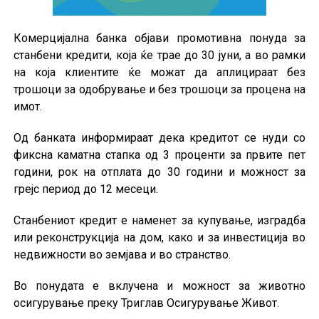
Комерцијална банка објави промотивна понуда за
станбени кредити, која ќе трае до 30 јуни, а во рамки
на која клиентите ќе можат да аплицираат без
трошоци за одобрување и без трошоци за процена на
имот.
Од банката информираат дека кредитот се нуди со
фиксна каматна стапка од 3 проценти за првите пет
години, рок на отплата до 30 години и можност за
грејс период до 12 месеци.
Станбениот кредит е наменет за купување, изградба
или реконструкција на дом, како и за инвестиција во
недвижности во земјава и во странство.
Во понудата е вклучена и можност за животно
осигурување преку Триглав Осигурување Живот.