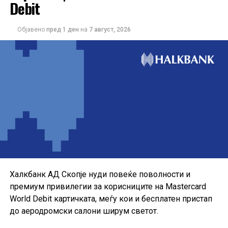
Debit
Објавено
пред 1 ден
на
7 август, 2026
Понудата е наменета за корисниците кои сакаат да ги
користат можностите на кредитната картичка за
своите секојдневни и летни купувања, со промотивна
каматна стапка до крајот на годината.
Халкбанк АД Скопје нуди повеќе поволности и
премиум привилегии за корисниците на Mastercard
World Debit картичката, меѓу кои и бесплатен пристап
до аеродромски салони ширум светот.