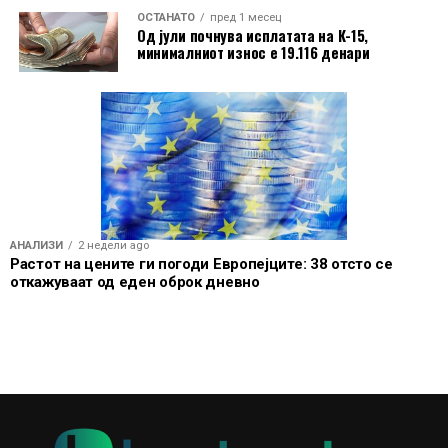
ОСТАНАТО
пред 1 месец
банкарско работење.
Од јули почнува исплатата на К-15,
минималниот износ е 19.116 денари
АНАЛИЗИ
2 недели ago
Растот на цените ги погоди Европејците: 38 отсто се
откажуваат од еден оброк дневно