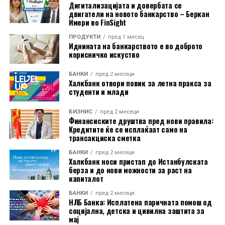
Дигитализацијата и довербата се
двигатели на новото банкарство – Беркан
Имери во FinSight
ПРОДУКТИ
пред 1 месец
Иднината на банкарството е во доброто
корисничко искуство
БАНКИ
пред 2 месеци
Халкбанк отвори повик за летна пракса за
студенти и млади
Во пакетот е вклучена и асистенција на пат за Европа
БИЗНИС
пред 2 месеци
преку Халк Осигурување.
Финансиските друштва пред нови правила:
Кредитите ќе се исплаќаат само на
трансакциска сметка
Дополнително, корисниците имаат бесплатно
БАНКИ
пред 2 месеци
електронско и мобилно банкарство, бесплатно СМС
Халкбанк носи пристап до Истанбулската
информирање, како и можност за повлекување
берза и до нови можности за раст на
капиталот
готовина без надомест од сите банкомати во земјата.
БАНКИ
пред 2 месеци
Со овие поволности, Mastercard World Debit е
НЛБ Банка: Исплатена паричната помош од
социјална, детска и цивилна заштита за
насочена кон корисници кои бараат дополнителни
мај
услуги при патување, но и поедноставно секојдневно