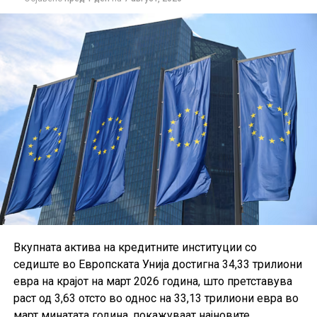
Вкупната актива на кредитните институции со
седиште во Европската Унија достигна 34,33 трилиони
евра на крајот на март 2026 година, што претставува
раст од 3,63 отсто во однос на 33,13 трилиони евра во
март минатата година, покажуваат најновите