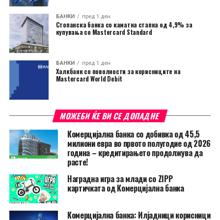
БАНКИ
пред 1 ден
Стопанска банка со каматна стапка од 4,9% за
купувања со Mastercard Standard
БАНКИ
пред 1 ден
Халкбанк со поволности за корисниците на
Mastercard World Debit
МОЖЕБИ ЌЕ ВИ СЕ ДОПАДНЕ
Комерцијална банка со добивка од 45,5
милиони евра во првото полугодие од 2026
година – кредитирањето продолжува да
расте!
Наградна игра за млади со ZIPP
картичката од Комерцијална банка
Комерцијална банка: Илјадници корисници