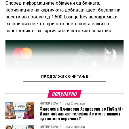
Според информациите објавени од банката,
корисниците на картичката добиваат шест бесплатни
посети во повеќе од 1.500 Lounge Key аеродромски
салони низ светот, при што поволноста важи за
сопственикот на картичката и неговиот сопатник.
ПРОДОЛЖИ СО ЧИТАЊЕ
ПОПУЛАРНО
ИНТЕРВЈУА
пред 2 месеци
Филомена Пљакоска Аспровска во FinSight:
Дали мобилниот телефон ќе стане нашиот
единствен паричник?
ИНТЕРВЈУА
пред 2 месеци