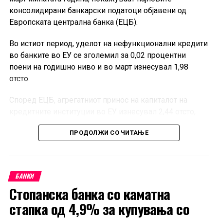
консолидирани банкарски податоци објавени од
Европската централна банка (ЕЦБ).
Во истиот период, уделот на нефункционални кредити
во банките во ЕУ се зголемил за 0,02 процентни
поени на годишно ниво и во март изнесувал 1,98
отсто.
Според ЕЦБ, агрегатниот принос на капиталот на
кредитните институции во ЕУ изнесувал 2,44 отсто,
додека стапката на основен сопствен капитал од
ПРОДОЛЖИ СО ЧИТАЊЕ
највисок квалитет, односно CET1, била 16,27 отсто.
Објавените квартални податоци опфаќаат 335
банкарски групации и 2.284 самостојни кредитни
БАНКИ
институции, како и подружници и филијали под
Стопанска банка со каматна
контрола на субјекти надвор од ЕУ кои работат на
европскиот пазар. Според ЕЦБ, податоците покриваат
стапка од 4,9% за купувања со
речиси 100 отсто од билансот на банкарскиот сектор