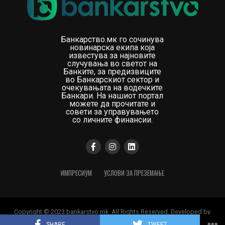
Банкарство.мк го сочинува
новинарска екипа која
известува за најновите
случувања во светот на
Банките, за предизвиците
во Банкарскиот сектор и
очекувањата на водечките
Банкари. На нашиот портал
можете да прочитате и
совети за управувањето
со личните финансии.
ИМПРЕСИУМ
УСЛОВИ ЗА ПРЕЗЕМАЊЕ
Copyright © 2023 bankarstvo.mk. All Rights Reserved. Developed by
Digital Orange
SHARE
TWEET