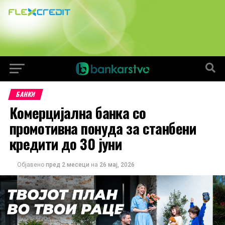
БАНКИ
Комерцијална банка со
промотивна понуда за станбени
кредити до 30 јуни
Објавено
пред 2 месеци
на
26 мај, 2026