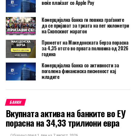
веќе плаќаат со Apple Pay
Комерцијална банка ги повика граѓаните
да се пријават за трката на пет километри
на Скопскиот маратон
Прометот на Македонската берза порасна
за 4,35 отсто во првата половина од 2026
година
Комерцијална банка со активности за
поголема финансиска писменост кај
младите
БАНКИ
Вкупната актива на банките во ЕУ
порасна на 34,33 трилиони евра
Објавено
пред 1 ден
на
7 август, 2026