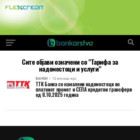
Сите објави означени со "Тарифа за
надоместоци и услуги"
БАНКИ
12 месеци ago
ТТК Банка со намалени надоместоци во
платниот промет и СЕПА кредитни трансфери
од 8.10.2025 година