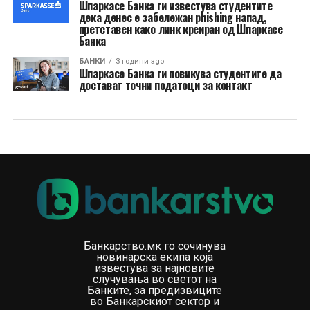
Шпаркасе Банка ги известува студентите
дека денес е забележан phishing напад,
претставен како линк креиран од Шпаркасе
Банка
БАНКИ
3 години ago
Шпаркасе Банка ги повикува студентите да
достават точни податоци за контакт
Банкарство.мк го сочинува
новинарска екипа која
известува за најновите
случувања во светот на
Банките, за предизвиците
во Банкарскиот сектор и