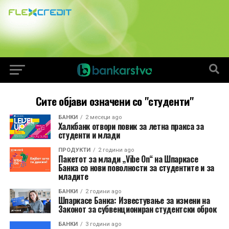
Сите објави означени со "студенти"
БАНКИ
2 месеци ago
Халкбанк отвори повик за летна пракса за
студенти и млади
ПРОДУКТИ
2 години ago
Пакетот за млади „Vibe On“ на Шпаркасе
Банка со нови поволности за студентите и за
младите
БАНКИ
2 години ago
Шпаркасе Банка: Известување за измени на
Законот за субвенциониран студентски оброк
БАНКИ
3 години ago