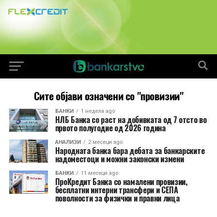
Сите објави означени со "провизии"
БАНКИ
1 недела ago
НЛБ Банка со раст на добивката од 7 отсто во
првото полугодие од 2026 година
АНАЛИЗИ
2 месеци ago
Народната банка бара дебата за банкарските
надоместоци и можни законски измени
БАНКИ
11 месеци ago
ПроКредит Банка со намалени провизии,
бесплатни интерни трансфери и СЕПА
поволности за физички и правни лица