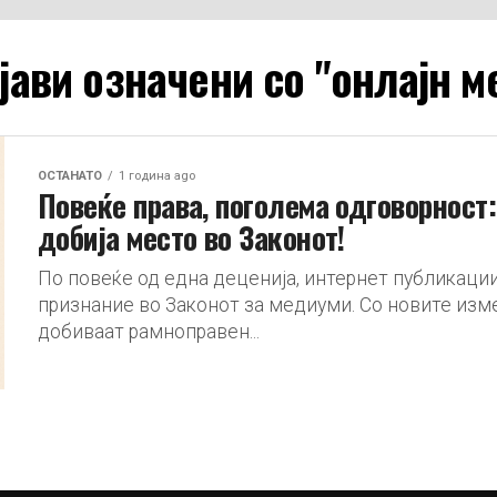
јави означени со "онлајн 
ОСТАНАТО
1 година ago
Повеќе права, поголема одговорност
добија место во Законот!
По повеќе од една деценија, интернет публикации
признание во Законот за медиуми. Со новите изм
добиваат рамноправен...