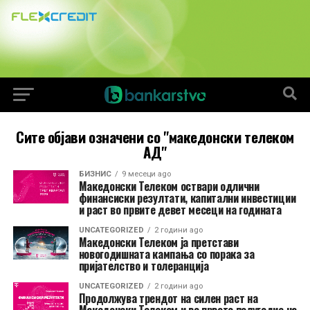
Сите објави означени со "македонски телеком
АД"
БИЗНИС
9 месеци ago
Македонски Телеком оствари одлични
финансиски резултати, капитални инвестиции
и раст во првите девет месеци на годината
UNCATEGORIZED
2 години ago
Македонски Телеком ја претстави
новогодишната кампања со порака за
пријателство и толеранција
UNCATEGORIZED
2 години ago
Продолжува трендот на силен раст на