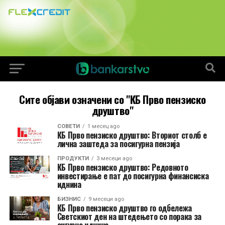
Сите објави означени со "КБ Прво пензиско
друштво"
СОВЕТИ
1 месец ago
КБ Прво пензиско друштво: Вториот столб е
лична заштеда за посигурна пензија
ПРОДУКТИ
3 месеци ago
КБ Прво пензиско друштво: Редовното
инвестирање е пат до посигурна финансиска
иднина
БИЗНИС
9 месеци ago
КБ Прво пензиско друштво го одбележа
Светскиот ден на штедењето со порака за