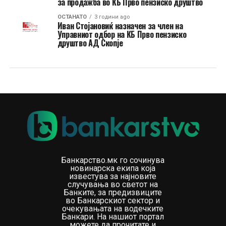
за продажба во КБ Прво пензиско друштво
ОСТАНАТО
3 години ago
Иван Стојановиќ назначен за член на
Управниот одбор на КБ Прво пензиско
друштво АД Скопје
Банкарство.мк го сочинува
новинарска екипа која
известува за најновите
случувања во светот на
Банките, за предизвиците
во Банкарскиот сектор и
очекувањата на водечките
Банкари. На нашиот портал
можете да прочитате и