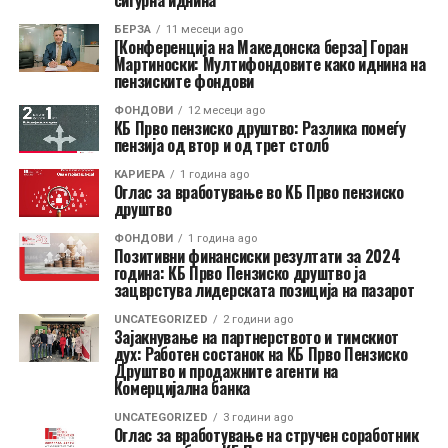
сигурна иднина
БЕРЗА
11 месеци ago
[Конференција на Македонска берза] Горан
Мартиноски: Мултифондовите како иднина на
пензиските фондови
ФОНДОВИ
12 месеци ago
КБ Прво пензиско друштво: Разлика помеѓу
пензија од втор и од трет столб
КАРИЕРА
1 година ago
Оглас за вработување во KБ Пpвo пeнзиcкo
дpyштвo
ФОНДОВИ
1 година ago
Позитивни финансиски резултати за 2024
година: КБ Прво Пензиско друштво ја
зацврстува лидерската позиција на пазарот
UNCATEGORIZED
2 години ago
Зајакнување на партнерството и тимскиот
дух: Работен состанок на КБ Прво Пензиско
Друштво и продажните агенти на
Комерцијална банка
UNCATEGORIZED
3 години ago
Оглас за вработување на стручен соработник