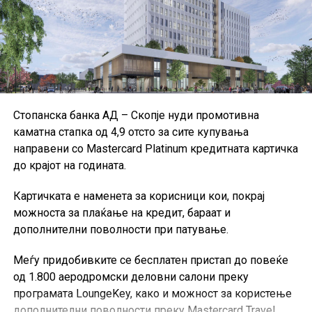
Документот го промовира принципот на
„нулта
толеранција за измама“
при користењето на
европските фондови и претставува продолжување на
реформските активности започнати со првата
Национална стратегија за борба против измами,
усвоена во 2019 година.
Стопанска банка АД – Скопје нуди промотивна
каматна стапка од 4,9 отсто за сите купувања
направени со Mastercard Platinum кредитната картичка
до крајот на годината.
Картичката е наменета за корисници кои, покрај
можноста за плаќање на кредит, бараат и
дополнителни поволности при патување.
Меѓу придобивките се бесплатен пристап до повеќе
од 1.800 аеродромски деловни салони преку
програмата LoungeKey, како и можност за користење
дополнителни поволности преку Mastercard Travel