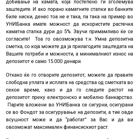
добивање на камата, која постепено ги зголемува
заштедите. И ако порано кaматните стапки во банките
биле ниски, денес тоа не е така, па така на пример во
УНИБанка имате можност да искористите растечка
каматна стапка дури до 5%. Звучи примамливо ќе се
согласите! Тоа го овозможува т.н. Умна депозитна
сметка, со која можете да ја прилагодите заштедата на
Вашите потреби и можности, а минималниот износ на
депозитот е само 15.000 денари.
Откако ќе го отворите депозитот, можете да правите
слободна уплата и исплата на средства од сметката во
секое време, како и да го следите растот на
депозитот преку електронско и мобилно банкарство.
Парите вложени во УНИБанка се сигурни, осигурани
се во Фондот за осигурување на депозити, а тие овде
всушност може и да “работат” за Вас и да ви
овозможат максимален финансискиот раст.