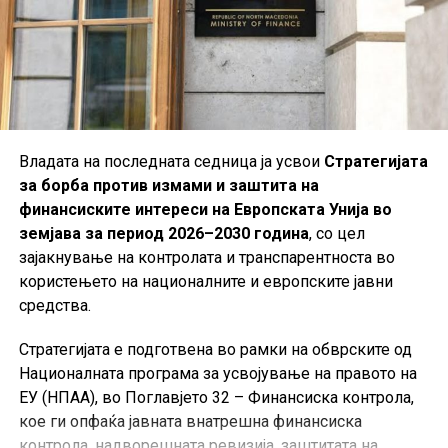
Владата на последната седница ја усвои
Стратегијата
за борба против измами и заштита на
финансиските интереси на Европската Унија во
земјава за период 2026–2030 година
, со цел
зајакнување на контролата и транспарентноста во
користењето на националните и европските јавни
средства.
Стратегијата е подготвена во рамки на обврските од
Националната програма за усвојување на правото на
ЕУ (НПАА), во Поглавјето 32 – Финансиска контрола,
кое ги опфаќа јавната внатрешна финансиска
контрола, надворешната ревизија, заштитата на