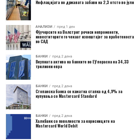
Инфлацијата во државата забави на 2,3 отсто во јули
АНАЛИЗИ
пред 1 ден
Фјучерсите на Волстрит речиси непроменети,
инвеститорите го чекаат извештајот за вработеноста
во САД
БАНКИ
пред 2 дена
Вкупната актива на банките во ЕУ порасна на 34,33
трилиони евра
БАНКИ
пред 2 дена
Стопанска банка со каматна стапка од 4,9% за
купувања со Mastercard Standard
БАНКИ
пред 2 дена
Халкбанк со поволности за корисниците на
Mastercard World Debit