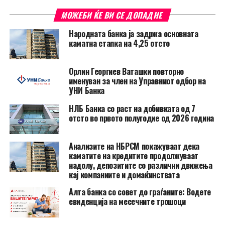
МОЖЕБИ ЌЕ ВИ СЕ ДОПАДНЕ
Народната банка ја задржа основната
каматна стапка на 4,25 отсто
Орлин Георгиев Ваташки повторно
именуван за член на Управниот одбор на
УНИ Банка
НЛБ Банка со раст на добивката од 7
отсто во првото полугодие од 2026 година
Анализите на НБРСМ покажуваат дека
каматите на кредитите продолжуваат
надолу, депозитите со различни движења
кај компаниите и домаќинствата
Алта банка со совет до граѓаните: Водете
евиденција на месечните трошоци