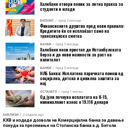
банкарско искуство да биде подеднакво едноставно
Халкбанк отвори повик за летна пракса за
како користењето на која било платформа, од
студенти и млади
стриминг сервиси до апликации за купување или
БИЗНИС
пред 2 месеци
превоз. Финансискиот сектор мора да најде начин да
Финансиските друштва пред нови правила:
одговори на тие пазарни очекувања во поглед на
Кредитите ќе се исплаќаат само на
трансакциска сметка
практичноста
“, истакнува Маја Микиќ, членка на
Извршниот одбор за операции и технологии во
БАНКИ
пред 2 месеци
Халкбанк носи пристап до Истанбулската
AikBank
.
берза и до нови можности за раст на
капиталот
БАНКИ
пред 2 месеци
НЛБ Банка: Исплатена паричната помош од
социјална, детска и цивилна заштита за
мај
ОСТАНАТО
пред 1 месец
Од јули почнува исплатата на К-15,
минималниот износ е 19.116 денари
АНАЛИЗИ
2 недели ago
КХВ и издаде дозвола на Комерцијална банка за давање
понуда за преземање на Стопанска банка а.д. Битола