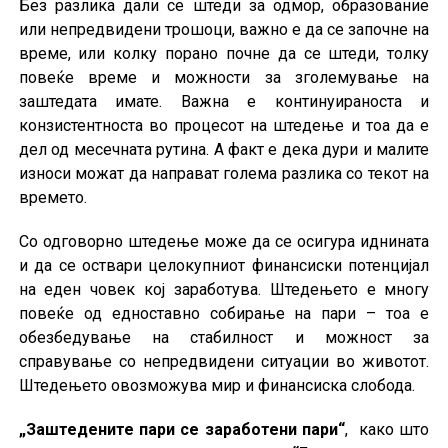
Без разлика дали се штеди за одмор, образование
или непредвидени трошоци, важно е да се започне на
време, или колку порано почне да се штеди, толку
повеќе време и можности за зголемување на
заштедата имате. Важна е континуираноста и
конзистентноста во процесот на штедење и тоа да е
дел од месечната рутина. А факт е дека дури и малите
износи можат да направат голема разлика со текот на
времето.
Со одговорно штедење може да се осигура иднината
и да се оствари целокупниот финансиски потенцијал
на еден човек кој заработува. Штедењето е многу
повеќе од едноставно собирање на пари – тоа е
обезбедување на стабилност и можност за
справување со непредвидени ситуации во животот.
Штедењето овозможува мир и финансиска слобода.
„Заштедените пари се заработени пари“
, како што