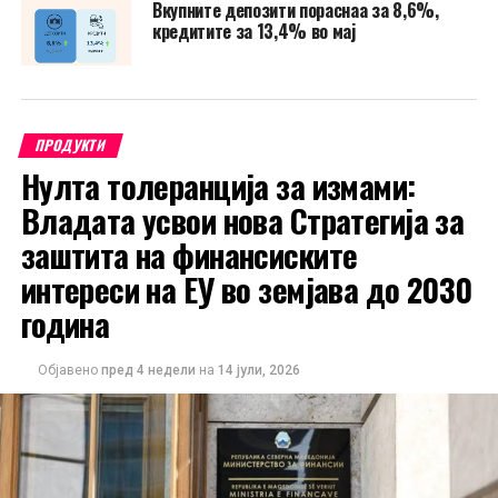
Вкупните депозити пораснаа за 8,6%,
кредитите за 13,4% во мај
ПРОДУКТИ
Нулта толеранција за измами:
Владата усвои нова Стратегија за
заштита на финансиските
интереси на ЕУ во земјава до 2030
година
Објавено
пред 4 недели
на
14 јули, 2026