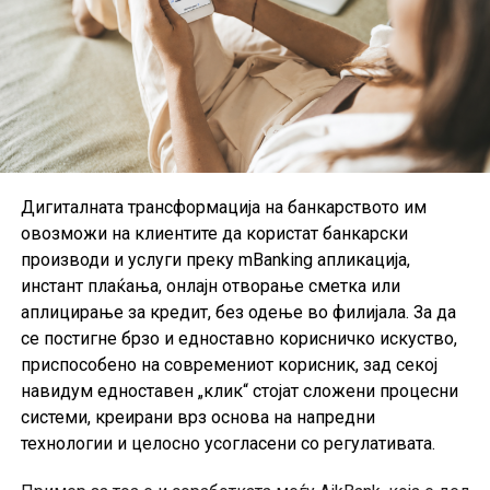
Барање за картичката може да се поднесе онлајн
преку интернет-страницата на банката, преку услугата
24/7 АлоКредит на телефонскиот број (02) 15 110 или
Дигиталната трансформација на банкарството им
во најблиската филијала на Стопанска банка.
овозможи на клиентите да користат банкарски
производи и услуги преку mBanking апликација,
инстант плаќања, онлајн отворање сметка или
аплицирање за кредит, без одење во филијала. За да
се постигне брзо и едноставно корисничко искуство,
приспособено на современиот корисник, зад секој
навидум едноставен „клик“ стојат сложени процесни
системи, креирани врз основа на напредни
технологии и целосно усогласени со регулативата.