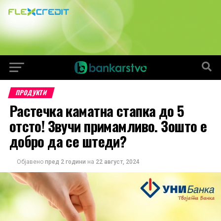
ПРОДУКТИ
Растечка каматна стапка до 5
отсто! Звучи примамливо. Зошто е
добро да се штеди?
Објавено
пред 2 години
на
22 август, 2024