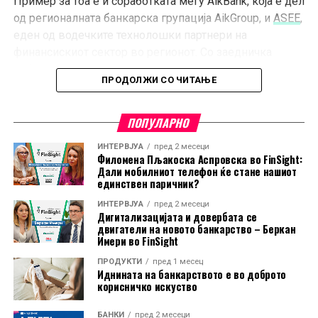
Пример за тоа е и соработката меѓу AikBank, која е дел
од регионалната банкарска групација AikGroup, и
ASEE
,
еден од водечките технолошки партнери на
финансискиот сектор во регионот. Со заедничка
работа на развојот на дигитални банкарски услуги,
ПРОДОЛЖИ СО ЧИТАЊЕ
овие две компании покажуваат како успешната
трансформација на корисничкото искуство изгледа во
практика, а како дел од заедничката соработка
ПОПУЛАРНО
неодамна беше лансирано
дигитално отворање
ИНТЕРВЈУА
пред 2 месеци
сметка
, со што на клиентите им е овозможено кој
Филомена Пљакоска Аспровска во FinSight:
Дали мобилниот телефон ќе стане нашиот
било од пакетите сметки да го отворат целосно
единствен паричник?
онлајн.
ИНТЕРВЈУА
пред 2 месеци
Дигитализацијата и довербата се
Во време кога корисниците на дигитални услуги
двигатели на новото банкарство – Беркан
очекуваат едноставност, брзина и практичност,
Имери во FinSight
напредните дигитални услуги стануваат значаен
ПРОДУКТИ
пред 1 месец
фактор за конкурентноста на банките.
Иднината на банкарството е во доброто
корисничко искуство
„
Корисниците денес очекуваат дигиталното
БАНКИ
пред 2 месеци