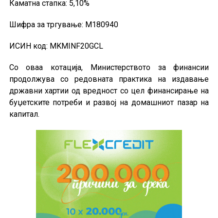
Каматна стапка: 5,10%
Шифра за тргување: М180940
ИСИН код: MKMINF20GCL
Со оваа котација, Министерството за финансии
продолжува со редовната практика на издавање
државни хартии од вредност со цел финансирање на
буџетските потреби и развој на домашниот пазар на
капитал.