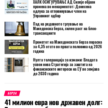
ХАЛК ОСИГУРУВАЊЕ АД Скопје објави
промена во менаџментот: Донесена
одлука за отповикување член на
Управниот одбор
Пад на редовното тргување на
Македонска берза, силен раст на блок-
трансакциите
Прометот на Македонската берза порасна
за 4,35 отсто во првата половина од 2026
година
Нулта толеранција за измами: Владата
усвои нова Стратегија за заштита на
финансиските интереси на ЕУ во земјава
до 2030 година
БЕРЗА
41 милион евра нов државен долг: