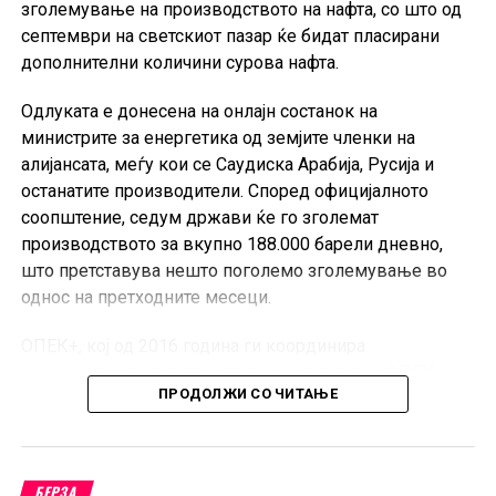
зголемување на производството на нафта, со што од
септември на светскиот пазар ќе бидат пласирани
дополнителни количини сурова нафта.
Одлуката е донесена на онлајн состанок на
министрите за енергетика од земјите членки на
алијансата, меѓу кои се Саудиска Арабија, Русија и
останатите производители. Според официјалното
соопштение, седум држави ќе го зголемат
производството за вкупно 188.000 барели дневно,
што претставува нешто поголемо зголемување во
однос на претходните месеци.
ОПЕК+, кој од 2016 година ги координира
производствените политики на членките на ОПЕК и
ПРОДОЛЖИ СО ЧИТАЊЕ
партнерските земји предводени од Русија, има клучна
улога во балансирањето на глобалната понуда и
стабилизирањето на цените на нафтата.
БЕРЗА