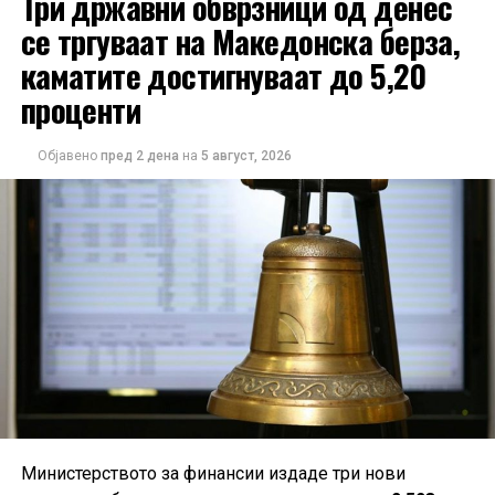
Три државни обврзници од денес
се тргуваат на Македонска берза,
каматите достигнуваат до 5,20
проценти
Објавено
пред 2 дена
на
5 август, 2026
Министерството за финансии издаде три нови