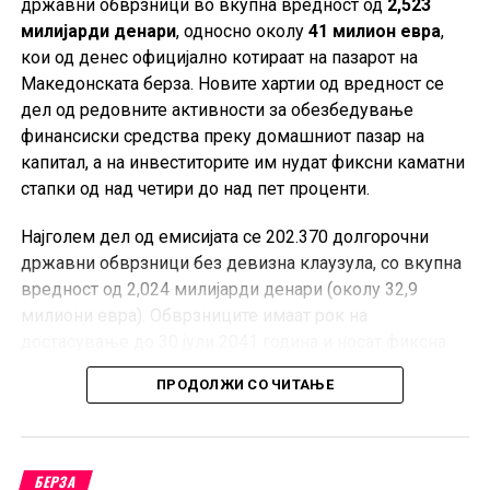
државни обврзници во вкупна вредност од
2,523
милијарди денари
, односно околу
41 милион евра
,
кои од денес официјално котираат на пазарот на
Македонската берза. Новите хартии од вредност се
дел од редовните активности за обезбедување
финансиски средства преку домашниот пазар на
капитал, а на инвеститорите им нудат фиксни каматни
стапки од над четири до над пет проценти.
Најголем дел од емисијата се 202.370 долгорочни
државни обврзници без девизна клаузула, со вкупна
вредност од 2,024 милијарди денари (околу 32,9
милиони евра). Обврзниците имаат рок на
достасување до 30 јули 2041 година и носат фиксна
годишна каматна стапка од 5,20 проценти.
ПРОДОЛЖИ СО ЧИТАЊЕ
Покрај нив, на официјалниот пазар започнува
тргување и со 37.676 државни обврзници со девизна
клаузула, во вкупна вредност од 376,8 милиони
БЕРЗА