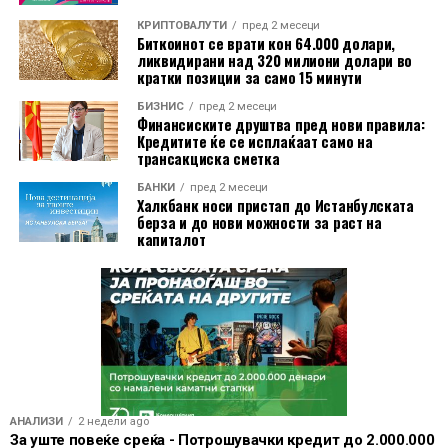
Од почетокот на годината, акциите на „Apple“ пораснаа
КРИПТОВАЛУТИ
пред 2 месеци
за околу 25%, надминувајќи ги повеќето компании од
Биткоинот се врати кон 64.000 долари,
ликвидирани над 320 милиони долари во
групата „Magnificent Seven“ и дополнително
кратки позиции за само 15 минути
зацврстувајќи ја позицијата на компанијата како еден
БИЗНИС
пред 2 месеци
од највредните глобални технолошки гиганти.
Финансиските друштва пред нови правила:
Кредитите ќе се исплаќаат само на
трансакциска сметка
БАНКИ
пред 2 месеци
Халкбанк носи пристап до Истанбулската
берза и до нови можности за раст на
капиталот
АНАЛИЗИ
2 недели ago
За уште повеќе среќа - Потрошувачки кредит до 2.000.000