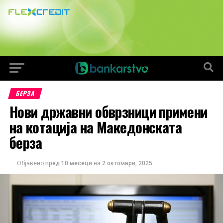
БЕРЗА
Нови државни обврзници примени
на котација на Македонската
берза
Објавено
пред 10 месеци
на
2 октомври, 2025