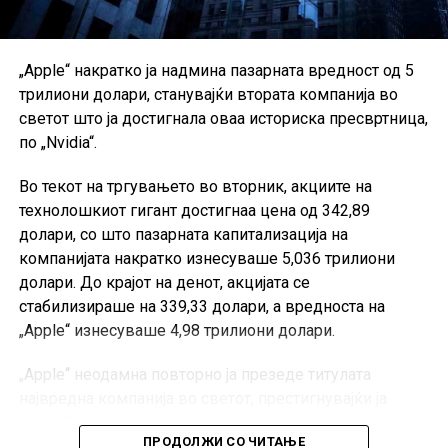
„Apple“ накратко ја надмина пазарната вредност од 5
трилиони долари, станувајќи втората компанија во
светот што ја достигнала оваа историска пресвртница,
по „Nvidia“.
Во текот на тргувањето во вторник, акциите на
технолошкиот гигант достигнаа цена од 342,89
долари, со што пазарната капитализација на
компанијата накратко изнесуваше 5,036 трилиони
долари. До крајот на денот, акцијата се
стабилизираше на 339,33 долари, а вредноста на
„Apple“ изнесуваше 4,98 трилиони долари.
„Apple“ неодамна повторно ја презеде титулата
највредна компанија во светот, престигнувајќи ја
„Nvidia“, чија пазарна капитализација моментално
ПРОДОЛЖИ СО ЧИТАЊЕ
изнесува околу 4,78 трилиони долари.