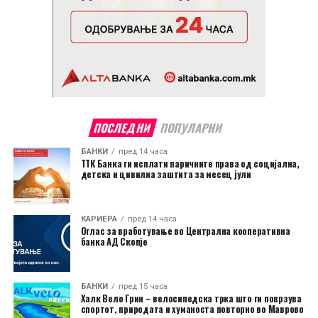
ПОСЛЕДНИ
ПОПУЛАРНИ
БАНКИ
пред 14 часа
ТТК Банка ги исплати паричните права од социјална,
детска и цивилна заштита за месец јули
КАРИЕРА
пред 14 часа
Оглас за вработување во Централна кооперативна
банка АД Скопје
БАНКИ
пред 15 часа
Халк Вело Грин – велосипедска трка што ги поврзува
спортот, природата и хуманоста повторно во Маврово