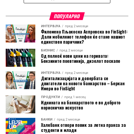
Растот на „Apple“ се должи на силната побарувачка за
ПОПУЛАРНО
нејзините производи, но и на стратегијата да избегне
масовни инвестиции во инфраструктура за вештачка
ИНТЕРВЈУА
пред 2 месеци
Филомена Пљакоска Аспровска во FinSight:
интелигенција. Наместо тоа, компанијата се потпира на
Дали мобилниот телефон ќе стане нашиот
партнерства, како користењето на AI технологијата на
единствен паричник?
„Google“ за новите функции на Siri, што ѝ овозможува
БИЗНИС
пред 2 месеци
Од полноќ нови цени на горивата:
да ги задржи високите профитни маржи и стабилниот
Бензините поевтинија, дизелот поскапе
паричен тек.
ИНТЕРВЈУА
пред 2 месеци
Дополнителен поттик за акциите дадоа стабилните
Дигитализацијата и довербата се
двигатели на новото банкарство – Беркан
цени на iPhone, новата програма за лизинг на уреди
Имери во FinSight
во САД во соработка со „Klarna“, како и очекувањата
за силни финансиски резултати. Аналитичарите
ПРОДУКТИ
пред 1 месец
Иднината на банкарството е во доброто
прогнозираат дека „Apple“ ќе прикаже раст на
корисничко искуство
приходите од повеќе од 15% во третиот квартал, чии
резултати компанијата треба да ги објави по
БАНКИ
пред 2 месеци
Халкбанк отвори повик за летна пракса за
затворањето на берзите во четврток.
студенти и млади