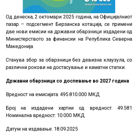
Од денеска, 2 октомври 2025 година, на Официјалниот
пазар – подсегмент Берзанска котација, се примени
две нови емисии на државни обврзници издадени од
Министерството за финансии на Република Северна
Македонија.
Станува збор за обврзници без девизна клаузула, со
различни рокови на достасување и каматни стапки:
Државни обврзници со доспевање во 2027 година
Вредност на емисијата: 495.810.000 МКД
Број на издадени хартии од вредност: 49.581
Номинална вредност: 10.000 МКД
Датум на издавање: 18.09.2025