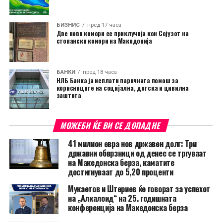
БИЗНИС
пред 17 часа
Две нови комори се приклучија кон Сојузот на
стопански комори на Македонија
БАНКИ
пред 18 часа
НЛБ Банка ја исплати паричната помош за
корисниците на социјална, детска и цивилна
заштита
МОЖЕБИ ЌЕ ВИ СЕ ДОПАДНЕ
41 милион евра нов државен долг: Три
државни обврзници од денес се тргуваат
на Македонска берза, каматите
достигнуваат до 5,20 проценти
Мукаетов и Штериев ќе говорат за успехот
на „Алкалоид“ на 25. годишната
конференција на Македонска берза