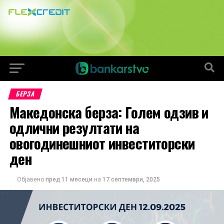
БЕРЗА
Македонска берза: Голем одзив и
одлични резултати на
овогодинешниот инвеститорски
ден
Објавено
пред 11 месеци
на
17 септември, 2025