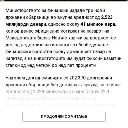
Министерството за финансии издаде три нови
државни обврзници во вкупна вредност од
2,523
милијарди денари
, односно околу
41 милион евра
,
кои од денес официјално котираат на пазарот на
Македонската берза. Новите хартии од вредност се
дел од редовните активности за обезбедување
финансиски средства преку домашниот пазар на
капитал, а на инвеститорите им нудат фиксни каматни
стапки од над четири до над пет проценти.
Најголем дел од емисијата се 202.370 долгорочни
државни обврзници без девизна клаузула, со вкупна
вредност од 2,024 милијарди денари (околу 32,9
милиони евра). Обврзниците имаат рок на
достасување до 30 јули 2041 година и носат фиксна
годишна каматна стапка од 5,20 проценти.
ПРОДОЛЖИ СО ЧИТАЊЕ
Покрај нив, на официјалниот пазар започнува