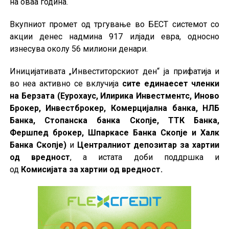
на оваа година.
Вкупниот промет од тргување во БЕСТ системот со
акции денес надмина 917 илјади евра, односно
изнесува околу 56 милиони денари.
Иницијативата „Инвеститорскиот ден“ ја прифатија и
во неа активно се вклучија
сите единаесет членки
на Берзата (Еурохаус, Илирика Инвестментс, Иново
Брокер, Инвестброкер, Комерцијална банка, НЛБ
Банка, Стопанска банка Скопје, ТТК Банка,
Фершпед брокер, Шпаркасе Банка Скопје и Халк
Банка Скопје)
и
Централниот депозитар за хартии
од вредност
, а истата доби поддршка и
од
Комисијата за хартии од вредност.