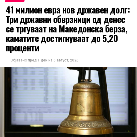
41 милион евра нов државен долг:
Три државни обврзници од денес
се тргуваат на Македонска берза,
каматите достигнуваат до 5,20
проценти
Објавено
пред 1 ден
на
5 август, 2026