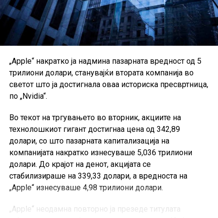
„Apple“ накратко ја надмина пазарната вредност од 5
трилиони долари, станувајќи втората компанија во
светот што ја достигнала оваа историска пресвртница,
по „Nvidia“.
Во текот на тргувањето во вторник, акциите на
технолошкиот гигант достигнаа цена од 342,89
долари, со што пазарната капитализација на
компанијата накратко изнесуваше 5,036 трилиони
долари. До крајот на денот, акцијата се
стабилизираше на 339,33 долари, а вредноста на
„Apple“ изнесуваше 4,98 трилиони долари.
„Apple“ неодамна повторно ја презеде титулата