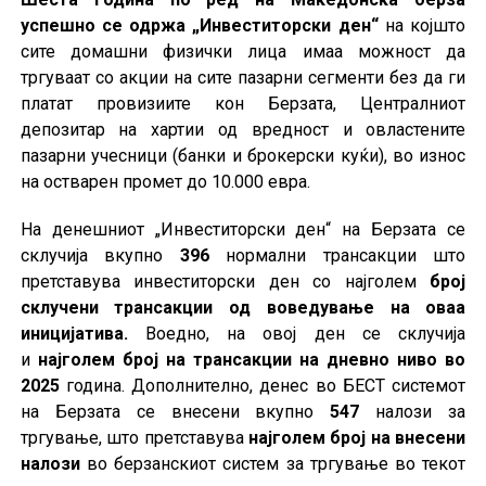
успешно се одржа „Инвеститорски ден“
на којшто
сите домашни физички лица имаа можност да
тргуваат со акции на сите пазарни сегменти без да ги
платат провизиите кон Берзата, Централниот
депозитар на хартии од вредност и овластените
пазарни учесници (банки и брокерски куќи), во износ
на остварен промет до 10.000 евра.
На денешниот „Инвеститорски ден“ на Берзата се
склучија вкупно
396
нормални трансакции што
претставува инвеститорски ден со најголем
број
склучени трансакции од воведување на оваа
иницијатива.
Воедно, на овој ден се склучија
и
најголем број на трансакции на дневно ниво во
2025
година. Дополнително, денес во БЕСТ системот
на Берзата се внесени вкупно
547
налози за
тргување, што претставува
најголем број на внесени
налози
во берзанскиот систем за тргување во текот