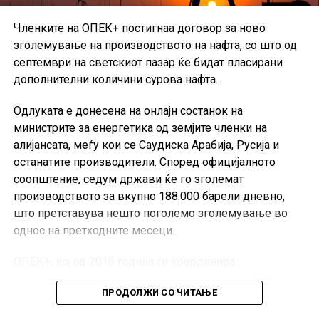
Членките на ОПЕК+ постигнаа договор за ново
зголемување на производството на нафта, со што од
септември на светскиот пазар ќе бидат пласирани
дополнителни количини сурова нафта.
Одлуката е донесена на онлајн состанок на
министрите за енергетика од земјите членки на
алијансата, меѓу кои се Саудиска Арабија, Русија и
останатите производители. Според официјалното
соопштение, седум држави ќе го зголемат
производството за вкупно 188.000 барели дневно,
што претставува нешто поголемо зголемување во
однос на претходните месеци.
ОПЕК+, кој од 2016 година ги координира
производствените политики на членките на ОПЕК и
ПРОДОЛЖИ СО ЧИТАЊЕ
партнерските земји предводени од Русија, има клучна
улога во балансирањето на глобалната понуда и