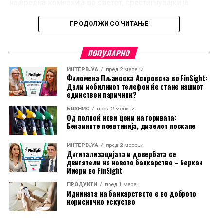
највредна компанија во светот, престигнувајќи ја
„Nvidia“, чија пазарна капитализација моментално
ПРОДОЛЖИ СО ЧИТАЊЕ
изнесува околу 4,78 трилиони долари.
Растот на „Apple“ се должи на силната побарувачка за
ПОПУЛАРНО
нејзините производи, но и на стратегијата да избегне
масовни инвестиции во инфраструктура за вештачка
ИНТЕРВЈУА
пред 2 месеци
Филомена Пљакоска Аспровска во FinSight:
интелигенција. Наместо тоа, компанијата се потпира на
Дали мобилниот телефон ќе стане нашиот
партнерства, како користењето на AI технологијата на
единствен паричник?
„Google“ за новите функции на Siri, што ѝ овозможува
БИЗНИС
пред 2 месеци
Од полноќ нови цени на горивата:
да ги задржи високите профитни маржи и стабилниот
Бензините поевтинија, дизелот поскапе
паричен тек.
ИНТЕРВЈУА
пред 2 месеци
Дополнителен поттик за акциите дадоа стабилните
Дигитализацијата и довербата се
двигатели на новото банкарство – Беркан
цени на iPhone, новата програма за лизинг на уреди
Имери во FinSight
во САД во соработка со „Klarna“, како и очекувањата
за силни финансиски резултати. Аналитичарите
ПРОДУКТИ
пред 1 месец
Иднината на банкарството е во доброто
прогнозираат дека „Apple“ ќе прикаже раст на
корисничко искуство
приходите од повеќе од 15% во третиот квартал, чии