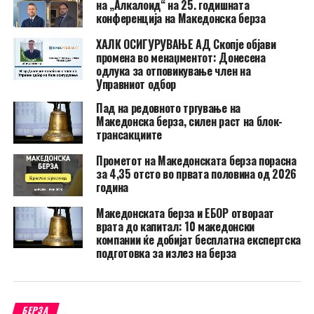
на „Алкалоид“ на 25. годишната
конференција на Македонска берза
ХАЛК ОСИГУРУВАЊЕ АД Скопје објави
промена во менаџментот: Донесена
одлука за отповикување член на
Управниот одбор
Пад на редовното тргување на
Македонска берза, силен раст на блок-
трансакциите
Прометот на Македонската берза порасна
за 4,35 отсто во првата половина од 2026
година
Македонската берза и ЕБОР отвораат
врата до капитал: 10 македонски
компании ќе добијат бесплатна експертска
подготовка за излез на берза
БЕРЗА