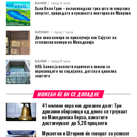
БАНКИ
пред 6 часа
Халк Вело Грин – велосипедска трка што ги поврзува
спортот, природата и хуманоста повторно во Маврово
БИЗНИС
пред 7 часа
Две нови комори се приклучија кон Сојузот на
стопански комори на Македонија
БАНКИ
пред 8 часа
НЛБ Банка ја исплати паричната помош за
корисниците на социјална, детска и цивилна
заштита
МОЖЕБИ ЌЕ ВИ СЕ ДОПАДНЕ
41 милион евра нов државен долг: Три
државни обврзници од денес се тргуваат
на Македонска берза, каматите
достигнуваат до 5,20 проценти
Мукаетов и Штериев ќе говорат за успехот