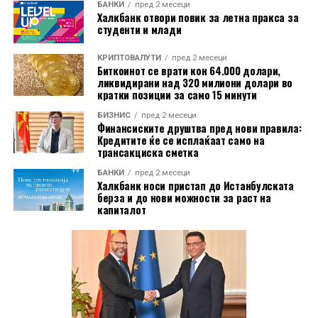
резултати компанијата треба да ги објави по
БАНКИ
пред 2 месеци
Халкбанк отвори повик за летна пракса за
затворањето на берзите во четврток.
студенти и млади
Од почетокот на годината, акциите на „Apple“ пораснаа
КРИПТОВАЛУТИ
пред 2 месеци
за околу 25%, надминувајќи ги повеќето компании од
Биткоинот се врати кон 64.000 долари,
ликвидирани над 320 милиони долари во
групата „Magnificent Seven“ и дополнително
кратки позиции за само 15 минути
зацврстувајќи ја позицијата на компанијата како еден
БИЗНИС
пред 2 месеци
од највредните глобални технолошки гиганти.
Финансиските друштва пред нови правила:
Кредитите ќе се исплаќаат само на
трансакциска сметка
БАНКИ
пред 2 месеци
Халкбанк носи пристап до Истанбулската
берза и до нови можности за раст на
капиталот