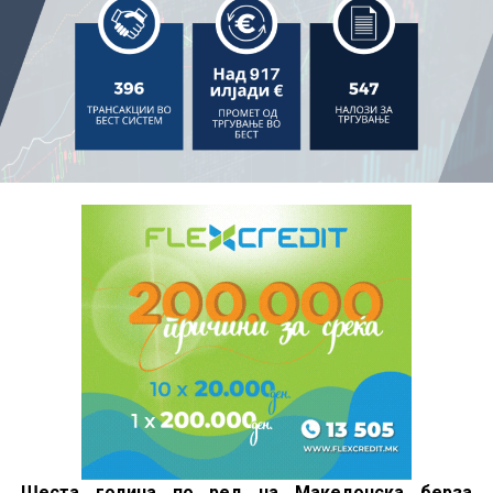
Шеста година по ред на Македонска берза