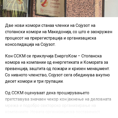
Две нови комори станаа членки на Сојузот на
стопански комори на Македонија, со што е заокружен
процесот на пререгистрација и организациска
консолидација на Сојузот.
Кон ССКМ се приклучија ЕнергоКом – Стопанска
комора на компании од енергетиката и Комората за
превенција, заштита од пожари и кризен менаџмент.
Со нивното членство, Сојузот сега обединува вкупно
десет комори и три групации.
Од ССКМ оценуваат дека проширувањето
претставува значаен чекор кон јакнење на деловната
мрежа и подобро секторско организирање на
компаниите. Новата организациска поставеност