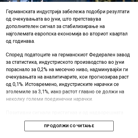
Германската индустрија забележа подобри резултати
од очекувањата во јуни, што претставува
дополнителен сигнал за стабилизирање на
најголемата европска економија во вториот квартал
од годинава.
Според податоците на германскиот Федерален завод
за статистика, индустриското производство во јуни
пораснало за 0,2% на месечно ниво, надминувајќи ги
очекувањата на аналитичарите, кои прогнозираа раст
од 0,1%. Истовремено, индустриските нарачки се
зголемиле за 3,1%, иако растот главно се должи на
неколку големи поединечни нарачки.
Позитивни сигнали пристигнаа и од надворешната
трговија. Германскиот извоз во јуни се зголемил за
ПРОДОЛЖИ СО ЧИТАЊЕ
0,9% во однос на претходниот месец, значително над
очекувањата од 0,2%, додека увозот пораснал за 4,4%.