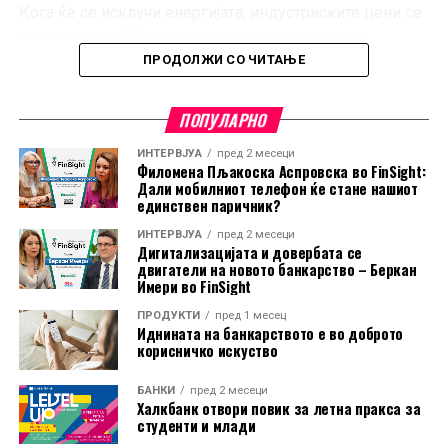
Кога ќе се исклучи енергијата, индустриските цени се
зголемиле за 0,2 отсто во двете подрачја, што
покажува дека поевтинувањето не било присутно во
ПРОДОЛЖИ СО ЧИТАЊЕ
сите индустриски категории.
ПОПУЛАРНО
Во еврозоната, цените на суровините, материјалите и
полупроизводите пораснале за 0,3 отсто, додека
ИНТЕРВЈУА
пред 2 месеци
Филомена Пљакоска Аспровска во FinSight:
капиталните и трајните потрошувачки добра
Дали мобилниот телефон ќе стане нашиот
поскапеле за по 0,2 отсто. Цените на нетрајните
единствен паричник?
потрошувачки добра останале непроменети.
ИНТЕРВЈУА
пред 2 месеци
Дигитализацијата и довербата се
И покрај месечниот пад, цените на енергијата во ЕУ во
двигатели на новото банкарство – Беркан
Имери во FinSight
јуни биле за 10 отсто повисоки во споредба со истиот
месец минатата година. Во еврозоната годишниот
ПРОДУКТИ
пред 1 месец
Иднината на банкарството е во доброто
раст изнесувал 8,8 отсто.
корисничко искуство
На годишно ниво, најголем раст на производствените
БАНКИ
пред 2 месеци
Халкбанк отвори повик за летна пракса за
цени бил регистриран во Бугарија, од 18,2 отсто.
студенти и млади
Следувале Романија со 14,3 отсто и Ирска со 11,4