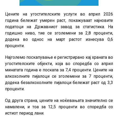
Цените на угостителските услуги во април 2026
година бележат умерен раст, покажуваат најновите
податоци на Државниот завод за статистика. На
годишно ниво, тие се зголемени за 2,8 проценти,
додека во однос на март растот изнесува 0,6
проценти.
Најголемо поскапување е регистрирано кај храната во
угостителските објекти, која во споредба со април
минатата година е поскапа за 7,4 проценти. Цените на
алкохолните пијалоци се зголемени за 7 проценти,
додека безалкохолните пијалоци бележат раст од 3,3
проценти.
Од друга страна, цените на ноќевањата значително се
намалени, и тоа за 12,5 проценти во споредба со
истиот период лани.