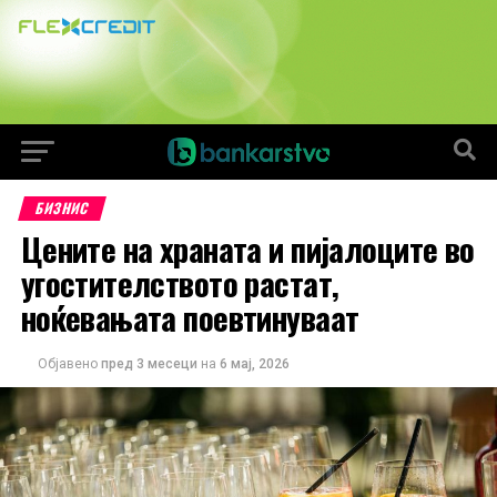
БИЗНИС
Цените на храната и пијалоците во
угостителството растат,
ноќевањата поевтинуваат
Објавено
пред 3 месеци
на
6 мај, 2026