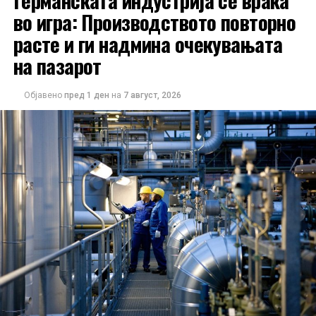
во игра: Производството повторно
расте и ги надмина очекувањата
на пазарот
Објавено
пред 1 ден
на
7 август, 2026