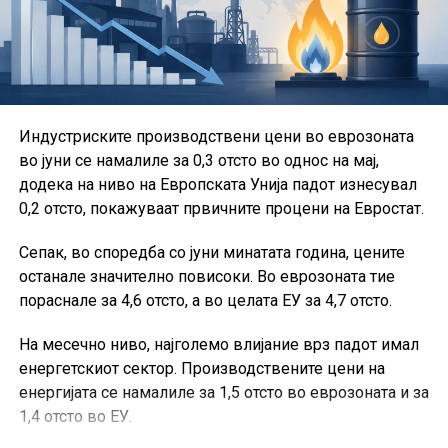
дистрибуција, Комората за индустрија и развој и
Комората за превенција, заштита од пожари и кризен
менаџмент.
Во рамки на Сојузот активно работат и групациите за
Индустриските производствени цени во еврозоната
проекти, за игри на среќа и за стартапи.
во јуни се намалиле за 0,3 отсто во однос на мај,
Од ССКМ посочуваат дека остануваат посветени на
додека на ниво на Европската Унија падот изнесувал
создавање современ и обединет коморски систем,
0,2 отсто, покажуваат првичните процени на Евростат.
кој ќе придонесува за подобрување на деловната
Сепак, во споредба со јуни минатата година, цените
клима, развој на претприемништвото и поголема
останале значително повисоки. Во еврозоната тие
конкурентност на македонските компании.
пораснале за 4,6 отсто, а во целата ЕУ за 4,7 отсто.
На месечно ниво, најголемо влијание врз падот имал
енергетскиот сектор. Производствените цени на
енергијата се намалиле за 1,5 отсто во еврозоната и за
1,4 отсто во ЕУ.