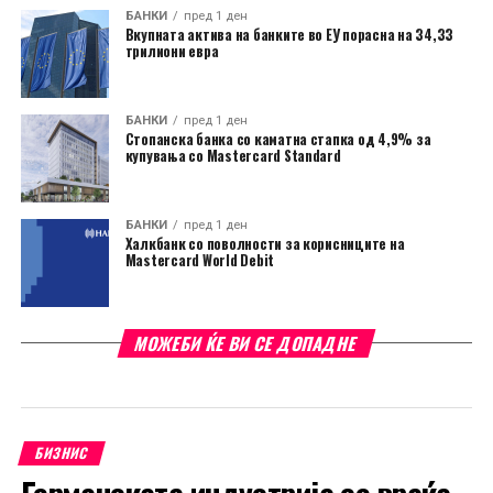
БАНКИ
пред 1 ден
Вкупната актива на банките во ЕУ порасна на 34,33
трилиони евра
БАНКИ
пред 1 ден
Стопанска банка со каматна стапка од 4,9% за
купувања со Mastercard Standard
БАНКИ
пред 1 ден
Халкбанк со поволности за корисниците на
Mastercard World Debit
МОЖЕБИ ЌЕ ВИ СЕ ДОПАДНЕ
БИЗНИС
Германската индустрија се враќа