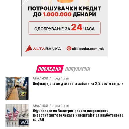
ПОСЛЕДНИ
ПОПУЛАРНИ
АНАЛИЗИ
пред 1 ден
Инфлацијата во државата забави на 2,3 отсто во јули
АНАЛИЗИ
пред 1 ден
Фјучерсите на Волстрит речиси непроменети,
инвеститорите го чекаат извештајот за вработеноста
во САД