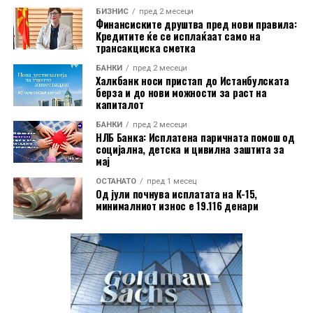
отсто. Луксембург бил единствената земја во која
БИЗНИС
пред 2 месеци
цените биле пониски од пред една година, и тоа за 3,2
Финансиските друштва пред нови правила:
Кредитите ќе се исплаќаат само на
отсто.
трансакциска сметка
Индексот на производствените цени ги следи
БАНКИ
пред 2 месеци
Халкбанк носи пристап до Истанбулската
промените на продажните цени на производите на
берза и до нови можности за раст на
домашниот пазар при излезот од производството. Тој
капиталот
не ги опфаќа увозните производи и не претставува
БАНКИ
пред 2 месеци
НЛБ Банка: Исплатена паричната помош од
индекс на потрошувачките цени што директно ги
социјална, детска и цивилна заштита за
плаќаат граѓаните.
мај
ОСТАНАТО
пред 1 месец
Од јули почнува исплатата на К-15,
минималниот износ е 19.116 денари