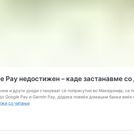
e Pay недостижен – каде застанавме со
ни и други уреди стануваат сè поприсутни во Македонија, се п
 до Google Pay и Garmin Pay, додека повеќе домашни банки веќ
АНАЛИЗА:
лжи со читање
Google
Pay
пристигна,
Apple