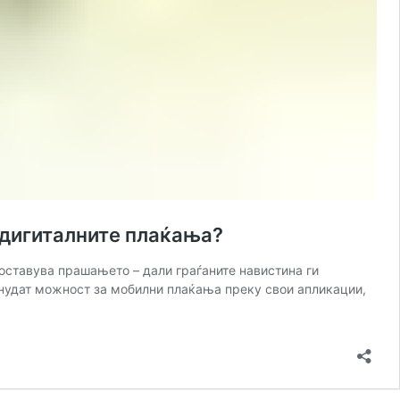
 дигиталните плаќања?
оставува прашањето – дали граѓаните навистина ги
е нудат можност за мобилни плаќања преку свои апликации,